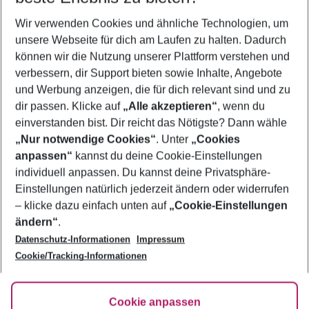
Wer wird verreisen
Wir verwenden Cookies und ähnliche Technologien, um
2 Erwachsene
Keine Kinder
unsere Webseite für dich am Laufen zu halten. Dadurch
können wir die Nutzung unserer Plattform verstehen und
Mehr Filter anzeigen
verbessern, dir Support bieten sowie Inhalte, Angebote
und Werbung anzeigen, die für dich relevant sind und zu
dir passen. Klicke auf
„Alle akzeptieren“
, wenn du
einverstanden bist. Dir reicht das Nötigste? Dann wähle
„Nur notwendige Cookies“
. Unter
„Cookies
anpassen“
kannst du deine Cookie-Einstellungen
Footer
Footer navigation
individuell anpassen. Du kannst deine Privatsphäre-
Über uns
Einstellungen natürlich jederzeit ändern oder widerrufen
AGB
– klicke dazu einfach unten auf
„Cookie-Einstellungen
Service & Hilfe
Bestpreisgarantie
ändern“
.
Datenschutz-Informationen
Impressum
Agenturbetreuung
Cookie-Einstellungen ändern
Folge uns
Barrierefreies Reisen
Cookie/Tracking-Informationen
Cookie-Richtlinie
Check-in
Datenschutz
FAQ
Fakten
Cookie anpassen
HanseMerkur Reiseversicherung
Flexibel buchen