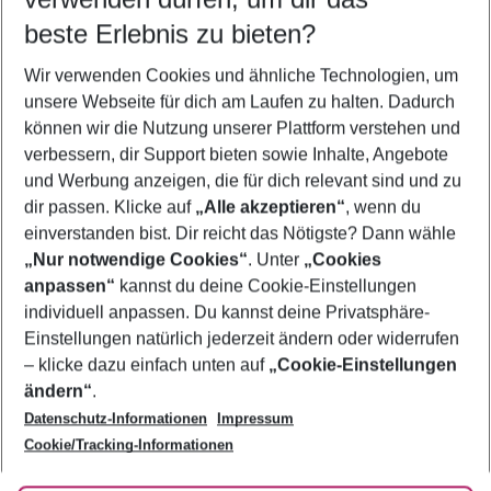
09.08.26
–
07.08.27
5-8 Nächte
beste Erlebnis zu bieten?
Wer wird verreisen
Wir verwenden Cookies und ähnliche Technologien, um
2 Erwachsene
Keine Kinder
unsere Webseite für dich am Laufen zu halten. Dadurch
können wir die Nutzung unserer Plattform verstehen und
Mehr Filter anzeigen
verbessern, dir Support bieten sowie Inhalte, Angebote
und Werbung anzeigen, die für dich relevant sind und zu
dir passen. Klicke auf
„Alle akzeptieren“
, wenn du
einverstanden bist. Dir reicht das Nötigste? Dann wähle
„Nur notwendige Cookies“
. Unter
„Cookies
anpassen“
kannst du deine Cookie-Einstellungen
Footer
Footer navigation
individuell anpassen. Du kannst deine Privatsphäre-
Über uns
Einstellungen natürlich jederzeit ändern oder widerrufen
AGB
– klicke dazu einfach unten auf
„Cookie-Einstellungen
Service & Hilfe
Bestpreisgarantie
ändern“
.
Datenschutz-Informationen
Impressum
Agenturbetreuung
Cookie-Einstellungen ändern
Folge uns
Barrierefreies Reisen
Cookie/Tracking-Informationen
Cookie-Richtlinie
Check-in
Datenschutz