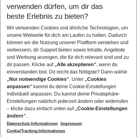
verwenden dürfen, um dir das
Wähle deinen Reisezeitraum
08.08.26
–
06.08.27
5-8 Nächte
beste Erlebnis zu bieten?
Wer wird verreisen
Wir verwenden Cookies und ähnliche Technologien, um
2 Erwachsene
Keine Kinder
unsere Webseite für dich am Laufen zu halten. Dadurch
können wir die Nutzung unserer Plattform verstehen und
Mehr Filter anzeigen
verbessern, dir Support bieten sowie Inhalte, Angebote
und Werbung anzeigen, die für dich relevant sind und zu
dir passen. Klicke auf
„Alle akzeptieren“
, wenn du
einverstanden bist. Dir reicht das Nötigste? Dann wähle
„Nur notwendige Cookies“
. Unter
„Cookies
anpassen“
kannst du deine Cookie-Einstellungen
Footer
Footer navigation
individuell anpassen. Du kannst deine Privatsphäre-
Über uns
Einstellungen natürlich jederzeit ändern oder widerrufen
AGB
– klicke dazu einfach unten auf
„Cookie-Einstellungen
Service & Hilfe
Bestpreisgarantie
ändern“
.
Datenschutz-Informationen
Impressum
Agenturbetreuung
Cookie-Einstellungen ändern
Folge uns
Barrierefreies Reisen
Cookie/Tracking-Informationen
Cookie-Richtlinie