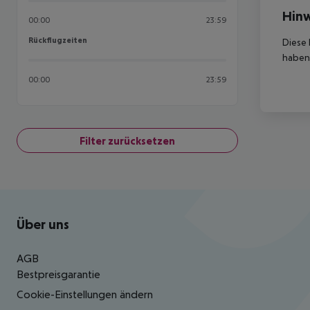
Hinw
00:00
23:59
Rückflugzeiten
Rückflugzeiten
Diese 
haben,
00:00
23:59
Filter zurücksetzen
Footer
Footer navigation
Über uns
AGB
Bestpreisgarantie
Cookie-Einstellungen ändern