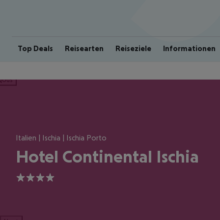
Top Deals
Reisearten
Reiseziele
Informationen
ious
Italien | Ischia | Ischia Porto
Hotel Continental Ischia
4