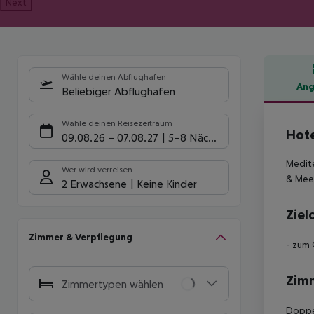
Next
Wähle deinen Abflughafen
Ang
Beliebiger Abflughafen
Hote
Wähle deinen Reisezeitraum
Hote
09.08.26
–
07.08.27
5-8 Nächte
Medite
Wer wird verreisen
& Meer
2 Erwachsene
Keine Kinder
Ziel
Zimmer & Verpflegung
- zum 
Zim
Zimmertypen wählen
Doppel