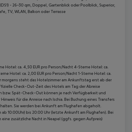
DS1) - 26-30 qm, Doppel, Gartenblick oder Poolblick, Superior,
afe, TV, WLAN, Balkon oder Terrasse
 akzeptieren
rne Hotel: ca. 4,50 EUR pro Person/Nacht 4-Sterne Hotel: ca.
rne Hotel: ca. 2,00 EUR pro Person/Nacht 1-Sterne Hotel: ca.
hr morgens steht das Hotelzimmer am Ankunftstag erst ab der
offizielle Check-Out-Zeit des Hotels am Tag der Abreise
k-In bzw. Spät-Check-Out können je nach Verfügbarkeit und
inweis für die Anreise nach Ischia. Bei Buchung eines Transfers
enthalten. Sie werden bei Ankunft am Flughafen abgeholt.
ab 10:00Uhr) bis 20:00 Uhr (letzte Ankunft am Flughafen). Bei
n eine zusätzliche Nacht in Neapel (ggfs. gegen Aufpreis)