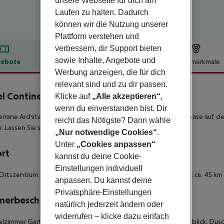
unsere Webseite für dich am
Laufen zu halten. Dadurch
können wir die Nutzung unserer
Plattform verstehen und
verbessern, dir Support bieten
sowie Inhalte, Angebote und
ebote
Hotelbeschreibung
Hotelmerkmale
Werbung anzeigen, die für dich
lbeschreibung
relevant sind und zu dir passen.
l Continental Ischia
Klicke auf
„Alle akzeptieren“
,
4
wenn du einverstanden bist. Dir
rrane Architektur in einem subtropischen Garten – eine Ruheoase auf der I
reicht das Nötigste? Dann wähle
. Lassen Sie sich in den Bann ziehen!
„Nur notwendige Cookies“
.
Unter
„Cookies anpassen“
ort
kannst du deine Cookie-
Einstellungen individuell
Ortszentrum: ca. 1 km - zum Strand: ca. 1,50 km - zum Flughafen: ca. 45 km 
anpassen. Du kannst deine
Privatsphäre-Einstellungen
merbeschreibung
natürlich jederzeit ändern oder
widerrufen – klicke dazu einfach
zimmer Gartenblick (D1G) - 21-25 qm, Doppel, Classic, Gartenblick, Dus