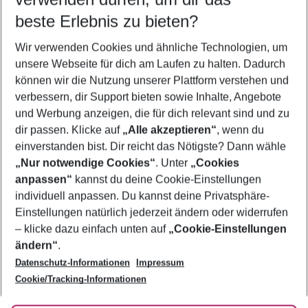
08.08.26
–
06.08.27
5-8 Nächte
beste Erlebnis zu bieten?
Wer wird verreisen
Wir verwenden Cookies und ähnliche Technologien, um
2 Erwachsene
Keine Kinder
unsere Webseite für dich am Laufen zu halten. Dadurch
können wir die Nutzung unserer Plattform verstehen und
Mehr Filter anzeigen
verbessern, dir Support bieten sowie Inhalte, Angebote
und Werbung anzeigen, die für dich relevant sind und zu
dir passen. Klicke auf
„Alle akzeptieren“
, wenn du
einverstanden bist. Dir reicht das Nötigste? Dann wähle
„Nur notwendige Cookies“
. Unter
„Cookies
anpassen“
kannst du deine Cookie-Einstellungen
Footer
Footer navigation
individuell anpassen. Du kannst deine Privatsphäre-
Über uns
Einstellungen natürlich jederzeit ändern oder widerrufen
AGB
– klicke dazu einfach unten auf
„Cookie-Einstellungen
Service & Hilfe
Bestpreisgarantie
ändern“
.
Datenschutz-Informationen
Impressum
Agenturbetreuung
Cookie-Einstellungen ändern
Folge uns
Barrierefreies Reisen
Cookie/Tracking-Informationen
Cookie-Richtlinie
Check-in
Datenschutz