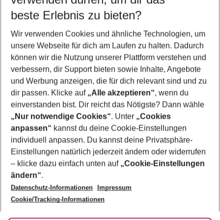
11.08.26
–
09.08.27
5-8 Nächte
beste Erlebnis zu bieten?
Wer wird verreisen
Wir verwenden Cookies und ähnliche Technologien, um
2 Erwachsene
Keine Kinder
unsere Webseite für dich am Laufen zu halten. Dadurch
können wir die Nutzung unserer Plattform verstehen und
Mehr Filter anzeigen
verbessern, dir Support bieten sowie Inhalte, Angebote
und Werbung anzeigen, die für dich relevant sind und zu
dir passen. Klicke auf
„Alle akzeptieren“
, wenn du
einverstanden bist. Dir reicht das Nötigste? Dann wähle
„Nur notwendige Cookies“
. Unter
„Cookies
anpassen“
kannst du deine Cookie-Einstellungen
Footer
Footer navigation
individuell anpassen. Du kannst deine Privatsphäre-
Über uns
Einstellungen natürlich jederzeit ändern oder widerrufen
AGB
– klicke dazu einfach unten auf
„Cookie-Einstellungen
Service & Hilfe
Bestpreisgarantie
ändern“
.
Datenschutz-Informationen
Impressum
Agenturbetreuung
Cookie-Einstellungen ändern
Folge uns
Barrierefreies Reisen
Cookie/Tracking-Informationen
Cookie-Richtlinie
Check-in
Datenschutz