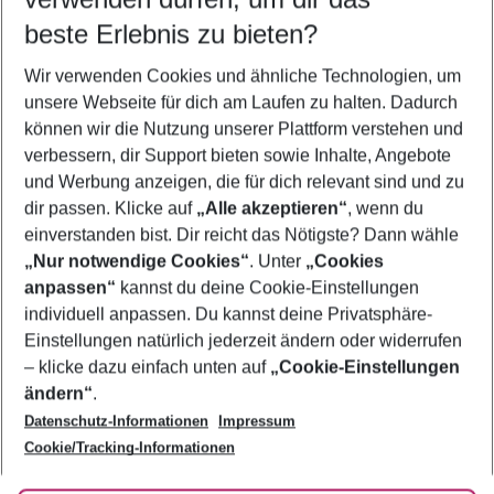
08.08.26
–
06.08.27
5-8 Nächte
beste Erlebnis zu bieten?
Wer wird verreisen
Wir verwenden Cookies und ähnliche Technologien, um
2 Erwachsene
Keine Kinder
unsere Webseite für dich am Laufen zu halten. Dadurch
können wir die Nutzung unserer Plattform verstehen und
Mehr Filter anzeigen
verbessern, dir Support bieten sowie Inhalte, Angebote
und Werbung anzeigen, die für dich relevant sind und zu
dir passen. Klicke auf
„Alle akzeptieren“
, wenn du
einverstanden bist. Dir reicht das Nötigste? Dann wähle
„Nur notwendige Cookies“
. Unter
„Cookies
anpassen“
kannst du deine Cookie-Einstellungen
Footer
Footer navigation
individuell anpassen. Du kannst deine Privatsphäre-
Über uns
Einstellungen natürlich jederzeit ändern oder widerrufen
AGB
– klicke dazu einfach unten auf
„Cookie-Einstellungen
Service & Hilfe
Bestpreisgarantie
ändern“
.
Datenschutz-Informationen
Impressum
Agenturbetreuung
Cookie-Einstellungen ändern
Folge uns
Barrierefreies Reisen
Cookie/Tracking-Informationen
Cookie-Richtlinie
Check-in
Datenschutz