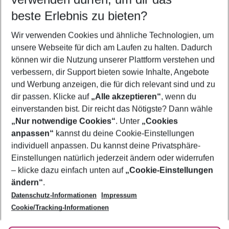
11.08.26
–
09.08.27
5-8 Nächte
beste Erlebnis zu bieten?
Wer wird verreisen
Wir verwenden Cookies und ähnliche Technologien, um
2 Erwachsene
Keine Kinder
unsere Webseite für dich am Laufen zu halten. Dadurch
können wir die Nutzung unserer Plattform verstehen und
Mehr Filter anzeigen
verbessern, dir Support bieten sowie Inhalte, Angebote
und Werbung anzeigen, die für dich relevant sind und zu
dir passen. Klicke auf
„Alle akzeptieren“
, wenn du
einverstanden bist. Dir reicht das Nötigste? Dann wähle
„Nur notwendige Cookies“
. Unter
„Cookies
anpassen“
kannst du deine Cookie-Einstellungen
Footer
Footer navigation
individuell anpassen. Du kannst deine Privatsphäre-
Über uns
Einstellungen natürlich jederzeit ändern oder widerrufen
AGB
– klicke dazu einfach unten auf
„Cookie-Einstellungen
Service & Hilfe
Bestpreisgarantie
ändern“
.
Datenschutz-Informationen
Impressum
Agenturbetreuung
Cookie-Einstellungen ändern
Folge uns
Barrierefreies Reisen
Cookie/Tracking-Informationen
Cookie-Richtlinie
Check-in
Datenschutz