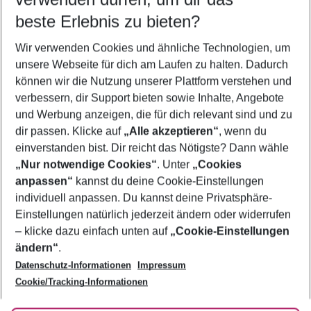
10.08.26
–
08.08.27
5-8 Nächte
beste Erlebnis zu bieten?
Wer wird verreisen
Wir verwenden Cookies und ähnliche Technologien, um
2 Erwachsene
Keine Kinder
unsere Webseite für dich am Laufen zu halten. Dadurch
können wir die Nutzung unserer Plattform verstehen und
Mehr Filter anzeigen
verbessern, dir Support bieten sowie Inhalte, Angebote
und Werbung anzeigen, die für dich relevant sind und zu
dir passen. Klicke auf
„Alle akzeptieren“
, wenn du
einverstanden bist. Dir reicht das Nötigste? Dann wähle
„Nur notwendige Cookies“
. Unter
„Cookies
anpassen“
kannst du deine Cookie-Einstellungen
Footer
Footer navigation
individuell anpassen. Du kannst deine Privatsphäre-
Über uns
Einstellungen natürlich jederzeit ändern oder widerrufen
AGB
– klicke dazu einfach unten auf
„Cookie-Einstellungen
Service & Hilfe
Bestpreisgarantie
ändern“
.
Datenschutz-Informationen
Impressum
Agenturbetreuung
Cookie-Einstellungen ändern
Folge uns
Barrierefreies Reisen
Cookie/Tracking-Informationen
Cookie-Richtlinie
Check-in
Datenschutz