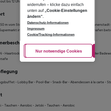
out bis 12 Uhr möglich.
widerrufen – klicke dazu einfach
unten auf
„Cookie-Einstellungen
ort
ändern“
.
Datenschutz-Informationen
50 m vom Strand entfernt liegt das Hotel Kalamar Hotel. Zur Innenstadt s
Impressum
Supermarkt in etwa 2 km Entfernung. Die Entfernung zum Flughafen beträ
Cookie/Tracking-Informationen
merbeschreibung
Cookie anpassen
Nur notwendige Cookies
Alle
 - Haartrockner - Fliesenboden - Telefon - Bad mit Dusche oder Badewa
rsafe
pflegung
agsbuffet - Lobby Bar - Pool-Bar - Snack-Bar - Abendessen à la carte - S
t
ki - Tauchen - Aerobic - Jetski - Tauchen - Aerobic