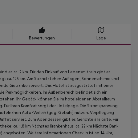
Bewertungen
Lage
ind es ca. 2 km. Für den Einkauf von Lebensmitteln gibt es
ägt ca. 125 km. Am Strand stehen Auflagen, Sonnenschirme und
nde Getränke serviert. Das Hotel ist ausgestattet mit einer
e Parkmöglichkeiten. Im Außenbereich befindet sich ein
itstehen. Ihr Gepäck können Sie im hoteleigenen Abstellraum
ng. Für Ihren Komfort sorgt der Hotelpage. Die Stromspannung
hotelnahen Auto-Verleih (geg. Gebühr) nutzen. Verpflegung
et serviert. Zum Abendessen gibt es Gerichte à la carte. Für
theke: ca. 1,8 km Nächstes Krankenhaus: ca. 22 km Nächste Bank:
) angeboten. Weitere Informationen Check In ist ab 14 Uhr,