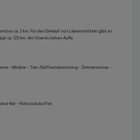
ind es ca. 2 km. Für den Einkauf von Lebensmitteln gibt es
gt ca. 125 km. Am Strand stehen Aufla
 akzeptieren
nne - Minibar - Tee-/Kaffeezubereitung - Zimmerservice -
trand-Bar - Frühstücksbuffet