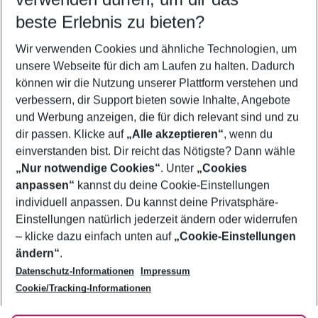
10.08.26
–
08.08.27
5-8 Nächte
beste Erlebnis zu bieten?
Wer wird verreisen
Wir verwenden Cookies und ähnliche Technologien, um
2 Erwachsene
Keine Kinder
unsere Webseite für dich am Laufen zu halten. Dadurch
können wir die Nutzung unserer Plattform verstehen und
Mehr Filter anzeigen
verbessern, dir Support bieten sowie Inhalte, Angebote
und Werbung anzeigen, die für dich relevant sind und zu
dir passen. Klicke auf
„Alle akzeptieren“
, wenn du
einverstanden bist. Dir reicht das Nötigste? Dann wähle
„Nur notwendige Cookies“
. Unter
„Cookies
anpassen“
kannst du deine Cookie-Einstellungen
Footer
Footer navigation
individuell anpassen. Du kannst deine Privatsphäre-
Über uns
Einstellungen natürlich jederzeit ändern oder widerrufen
AGB
– klicke dazu einfach unten auf
„Cookie-Einstellungen
Service & Hilfe
Bestpreisgarantie
ändern“
.
Datenschutz-Informationen
Impressum
Agenturbetreuung
Cookie-Einstellungen ändern
Folge uns
Barrierefreies Reisen
Cookie/Tracking-Informationen
Cookie-Richtlinie
Check-in
Datenschutz