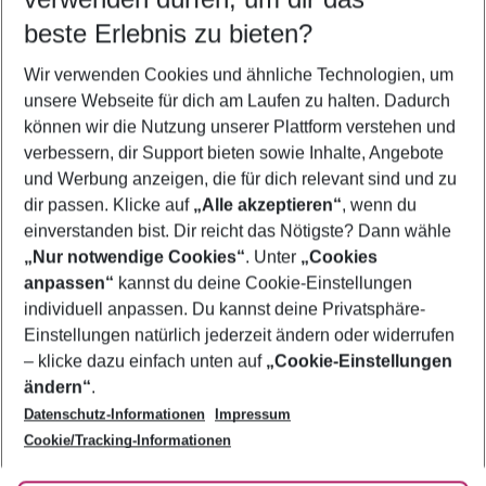
11.08.26
–
09.08.27
5-8 Nächte
beste Erlebnis zu bieten?
Wer wird verreisen
Wir verwenden Cookies und ähnliche Technologien, um
2 Erwachsene
Keine Kinder
unsere Webseite für dich am Laufen zu halten. Dadurch
können wir die Nutzung unserer Plattform verstehen und
Mehr Filter anzeigen
verbessern, dir Support bieten sowie Inhalte, Angebote
und Werbung anzeigen, die für dich relevant sind und zu
dir passen. Klicke auf
„Alle akzeptieren“
, wenn du
einverstanden bist. Dir reicht das Nötigste? Dann wähle
„Nur notwendige Cookies“
. Unter
„Cookies
anpassen“
kannst du deine Cookie-Einstellungen
Footer
Footer navigation
individuell anpassen. Du kannst deine Privatsphäre-
Über uns
Einstellungen natürlich jederzeit ändern oder widerrufen
AGB
– klicke dazu einfach unten auf
„Cookie-Einstellungen
Service & Hilfe
Bestpreisgarantie
ändern“
.
Datenschutz-Informationen
Impressum
Agenturbetreuung
Cookie-Einstellungen ändern
Folge uns
Barrierefreies Reisen
Cookie/Tracking-Informationen
Cookie-Richtlinie
Check-in
Datenschutz