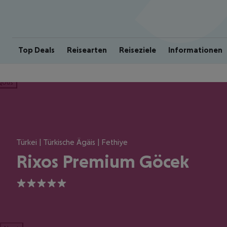
Top Deals
Reisearten
Reiseziele
Informationen
ious
Türkei | Türkische Ägäis | Fethiye
Rixos Premium Göcek
5