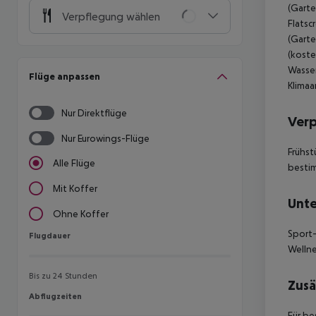
(Garte
Verpflegung wählen
Flatsc
(Garte
(koste
Wasser
Flüge anpassen
Klimaa
Nur Direktflüge
Ver
Nur Eurowings-Flüge
Frühst
Alle Flüge
bestim
Mit Koffer
Unte
Ohne Koffer
Sport-
Flugdauer
Flugdauer
Welln
Bis zu 24 Stunden
Zusä
Abflugzeiten
Abflugzeiten
Für be