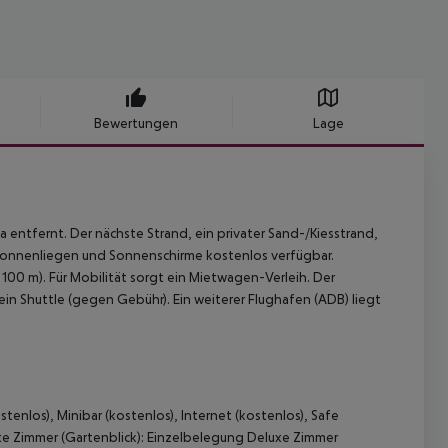
Bewertungen
Lage
 entfernt. Der nächste Strand, ein privater Sand-/Kiesstrand,
d Sonnenliegen und Sonnenschirme kostenlos verfügbar.
100 m). Für Mobilität sorgt ein Mietwagen-Verleih. Der
ein Shuttle (gegen Gebühr). Ein weiterer Flughafen (ADB) liegt
tenlos), Minibar (kostenlos), Internet (kostenlos), Safe
e Zimmer (Gartenblick):
Einzelbelegung Deluxe Zimmer