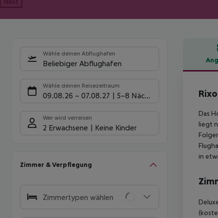
Next
Wähle deinen Abflughafen
Ang
Beliebiger Abflughafen
Hote
Wähle deinen Reisezeitraum
Rix
09.08.26
–
07.08.27
5-8 Nächte
Das Ho
Wer wird verreisen
liegt 
2 Erwachsene
Keine Kinder
Folgen
Flugha
in etw
Zimmer & Verpflegung
Zim
Zimmertypen wählen
Deluxe
(koste