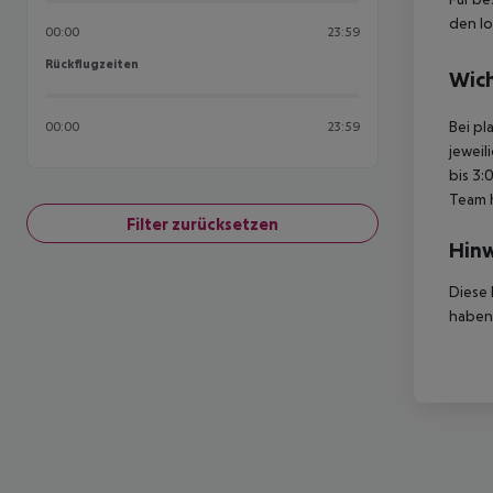
den lo
00:00
23:59
Rückflugzeiten
Rückflugzeiten
Wich
Bei pl
00:00
23:59
jeweil
bis 3:
Team 
Filter zurücksetzen
Hinw
Diese 
haben,