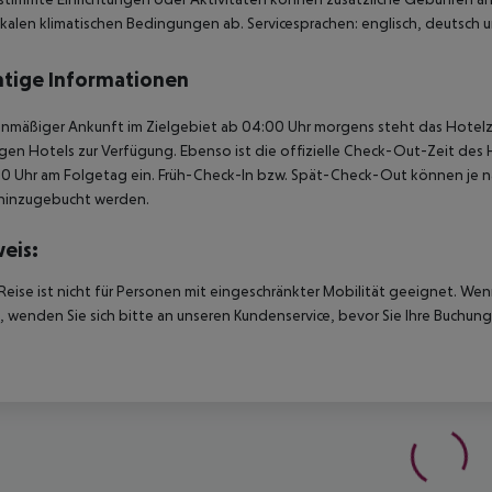
kalen klimatischen Bedingungen ab. Servicesprachen: englisch, deutsch un
tige Informationen
anmäßiger Ankunft im Zielgebiet ab 04:00 Uhr morgens steht das Hotelz
igen Hotels zur Verfügung. Ebenso ist die offizielle Check-Out-Zeit des 
00 Uhr am Folgetag ein. Früh-Check-In bzw. Spät-Check-Out können je n
hinzugebucht werden.
eis:
Reise ist nicht für Personen mit eingeschränkter Mobilität geeignet. We
 wenden Sie sich bitte an unseren Kundenservice, bevor Sie Ihre Buchung