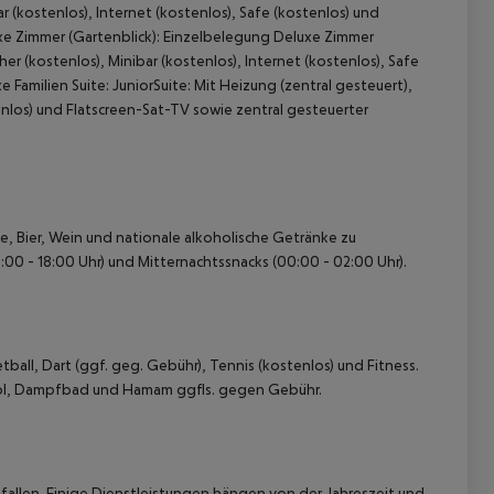
r (kostenlos), Internet (kostenlos), Safe (kostenlos) und
e Zimmer (Gartenblick):
Einzelbelegung Deluxe Zimmer
r (kostenlos), Minibar (kostenlos), Internet (kostenlos), Safe
e Familien Suite:
JuniorSuite:
Mit Heizung (zentral gesteuert),
tenlos) und Flatscreen-Sat-TV sowie zentral gesteuerter
 akzeptieren
Tee, Bier, Wein und nationale alkoholische Getränke zu
:00 - 18:00 Uhr) und Mitternachtssnacks (00:00 - 02:00 Uhr).
ball, Dart (ggf. geg. Gebühr), Tennis (kostenlos) und Fitness.
ol, Dampfbad und Hamam ggfls. gegen Gebühr.
allen. Einige Dienstleistungen hängen von der Jahreszeit und