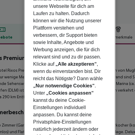
unsere Webseite für dich am
Laufen zu halten. Dadurch
können wir die Nutzung unserer
Plattform verstehen und
verbessern, dir Support bieten
ebote
Hotelbeschreibung
Hotelmerkmale
sowie Inhalte, Angebote und
lbeschreibung
Werbung anzeigen, die für dich
relevant sind und zu dir passen.
os Premium Göcek
5
Klicke auf
„Alle akzeptieren“
,
tel Rixos Premium Gocek (Adults only) befindet sich ca. 100 km von Mugla
wenn du einverstanden bist. Dir
nur wenige Meter entfernt (kostenloses Strand-Shuttle). Am Strand sin
reicht das Nötigste? Dann wähle
de Sehenswürdigkeiten sind vom Hotel aus erreichbar: Gocek Marina (ca. 
„Nur notwendige Cookies“
.
fen (DLM) ist ca. 18 km entfernt. Zwischen Hotel und Flughafen verkehrt 
Unter
„Cookies anpassen“
a 290 km Entfernung.
kannst du deine Cookie-
Einstellungen individuell
merbeschreibung
anpassen. Du kannst deine
Privatsphäre-Einstellungen
 Zimmer (Gartenblick):
Mit Heizung (zentral gesteuert), Wasserkocher (kos
natürlich jederzeit ändern oder
nlos) und Flatscreen-Sat-TV sowie zentral gesteuerter Klimaanlage.
Delux