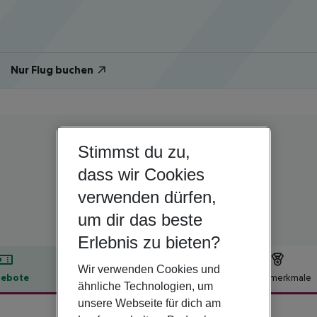
Nur Flug buchen
Stimmst du zu,
Spanien | Valencia | Benetusser
dass wir Cookies
Hotel Benetusser
verwenden dürfen,
um dir das beste
Erlebnis zu bieten?
Wir verwenden Cookies und
ebote
Hotelbeschreibung
Hotelmerkmale
ähnliche Technologien, um
lbeschreibung
unsere Webseite für dich am