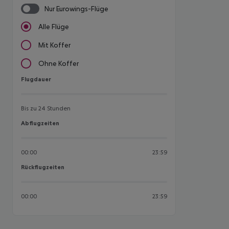
Nur Eurowings-Flüge
Alle Flüge
Mit Koffer
Ohne Koffer
Flugdauer
Flugdauer
Bis zu 24 Stunden
Abflugzeiten
Abflugzeiten
00:00
23:59
Rückflugzeiten
Rückflugzeiten
00:00
23:59