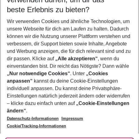
08.08.26
–
06.08.27
5-8 Nächte
beste Erlebnis zu bieten?
Wer wird verreisen
Wir verwenden Cookies und ähnliche Technologien, um
2 Erwachsene
Keine Kinder
unsere Webseite für dich am Laufen zu halten. Dadurch
können wir die Nutzung unserer Plattform verstehen und
Mehr Filter anzeigen
verbessern, dir Support bieten sowie Inhalte, Angebote
und Werbung anzeigen, die für dich relevant sind und zu
dir passen. Klicke auf
„Alle akzeptieren“
, wenn du
einverstanden bist. Dir reicht das Nötigste? Dann wähle
„Nur notwendige Cookies“
. Unter
„Cookies
anpassen“
kannst du deine Cookie-Einstellungen
Footer
Footer navigation
individuell anpassen. Du kannst deine Privatsphäre-
Über uns
Einstellungen natürlich jederzeit ändern oder widerrufen
AGB
– klicke dazu einfach unten auf
„Cookie-Einstellungen
Service & Hilfe
Bestpreisgarantie
ändern“
.
Datenschutz-Informationen
Impressum
Agenturbetreuung
Cookie-Einstellungen ändern
Folge uns
Barrierefreies Reisen
Cookie/Tracking-Informationen
Cookie-Richtlinie
Check-in
Datenschutz