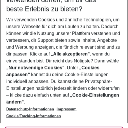
10.08.26
–
08.08.27
5-8 Nächte
beste Erlebnis zu bieten?
Wer wird verreisen
Wir verwenden Cookies und ähnliche Technologien, um
2 Erwachsene
Keine Kinder
unsere Webseite für dich am Laufen zu halten. Dadurch
können wir die Nutzung unserer Plattform verstehen und
Mehr Filter anzeigen
verbessern, dir Support bieten sowie Inhalte, Angebote
und Werbung anzeigen, die für dich relevant sind und zu
dir passen. Klicke auf
„Alle akzeptieren“
, wenn du
einverstanden bist. Dir reicht das Nötigste? Dann wähle
„Nur notwendige Cookies“
. Unter
„Cookies
anpassen“
kannst du deine Cookie-Einstellungen
Footer
Footer navigation
individuell anpassen. Du kannst deine Privatsphäre-
Über uns
Einstellungen natürlich jederzeit ändern oder widerrufen
AGB
– klicke dazu einfach unten auf
„Cookie-Einstellungen
Service & Hilfe
Bestpreisgarantie
ändern“
.
Datenschutz-Informationen
Impressum
Agenturbetreuung
Cookie-Einstellungen ändern
Folge uns
Barrierefreies Reisen
Cookie/Tracking-Informationen
Cookie-Richtlinie
Check-in
Datenschutz