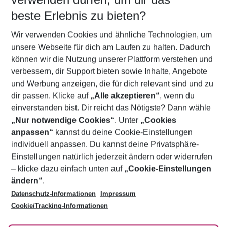
09.08.26
–
07.08.27
5-8 Nächte
beste Erlebnis zu bieten?
Wer wird verreisen
Wir verwenden Cookies und ähnliche Technologien, um
2 Erwachsene
Keine Kinder
unsere Webseite für dich am Laufen zu halten. Dadurch
können wir die Nutzung unserer Plattform verstehen und
Mehr Filter anzeigen
verbessern, dir Support bieten sowie Inhalte, Angebote
und Werbung anzeigen, die für dich relevant sind und zu
dir passen. Klicke auf
„Alle akzeptieren“
, wenn du
einverstanden bist. Dir reicht das Nötigste? Dann wähle
„Nur notwendige Cookies“
. Unter
„Cookies
anpassen“
kannst du deine Cookie-Einstellungen
Footer
Footer navigation
individuell anpassen. Du kannst deine Privatsphäre-
Über uns
Einstellungen natürlich jederzeit ändern oder widerrufen
AGB
– klicke dazu einfach unten auf
„Cookie-Einstellungen
Service & Hilfe
Bestpreisgarantie
ändern“
.
Datenschutz-Informationen
Impressum
Agenturbetreuung
Cookie-Einstellungen ändern
Folge uns
Barrierefreies Reisen
Cookie/Tracking-Informationen
Cookie-Richtlinie
Check-in
Datenschutz