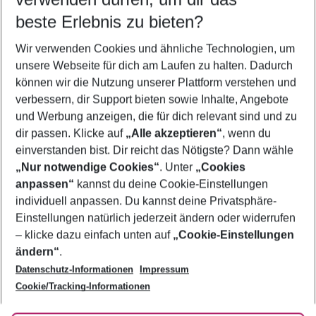
09.08.26
–
07.08.27
5-8 Nächte
beste Erlebnis zu bieten?
Wer wird verreisen
Wir verwenden Cookies und ähnliche Technologien, um
2 Erwachsene
Keine Kinder
unsere Webseite für dich am Laufen zu halten. Dadurch
können wir die Nutzung unserer Plattform verstehen und
Mehr Filter anzeigen
verbessern, dir Support bieten sowie Inhalte, Angebote
und Werbung anzeigen, die für dich relevant sind und zu
dir passen. Klicke auf
„Alle akzeptieren“
, wenn du
einverstanden bist. Dir reicht das Nötigste? Dann wähle
„Nur notwendige Cookies“
. Unter
„Cookies
anpassen“
kannst du deine Cookie-Einstellungen
Footer
Footer navigation
individuell anpassen. Du kannst deine Privatsphäre-
Über uns
Einstellungen natürlich jederzeit ändern oder widerrufen
AGB
– klicke dazu einfach unten auf
„Cookie-Einstellungen
Service & Hilfe
Bestpreisgarantie
ändern“
.
Datenschutz-Informationen
Impressum
Agenturbetreuung
Cookie-Einstellungen ändern
Folge uns
Barrierefreies Reisen
Cookie/Tracking-Informationen
Cookie-Richtlinie
Check-in
Datenschutz