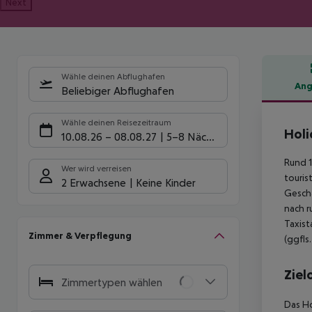
Next
Wähle deinen Abflughafen
Ang
Beliebiger Abflughafen
Hote
Wähle deinen Reisezeitraum
Holi
10.08.26
–
08.08.27
5-8 Nächte
Rund 
Wer wird verreisen
touris
2 Erwachsene
Keine Kinder
Geschä
nach r
Taxist
Zimmer & Verpflegung
(ggfl
Ziel
Zimmertypen wählen
Das Ho