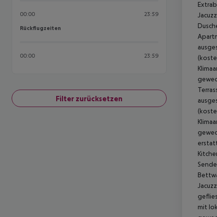
Extrab
00:00
23:59
Jacuzz
Dusche
Rückflugzeiten
Rückflugzeiten
Apartm
ausges
00:00
23:59
(koste
Klimaa
gewech
Terras
Filter zurücksetzen
ausges
(koste
Klimaa
gewech
erstat
Kitche
Sender
Bettwä
Jacuzz
geflie
mit lo