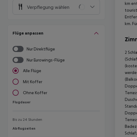
km ent
Verpflegung wählen
touris
Entfer
km. Fü
Flüge anpassen
Zim
Nur Direktflüge
2 Schl
(Schla
Nur Eurowings-Flüge
(koste
Alle Flüge
werden
(Balko
Mit Koffer
Doppel
Terras
Ohne Koffer
Dusche
Flugdauer
Flugdauer
Standa
Doppel
Terras
Bis zu 24 Stunden
Badezi
Abflugzeiten
Abflugzeiten
Schlaf