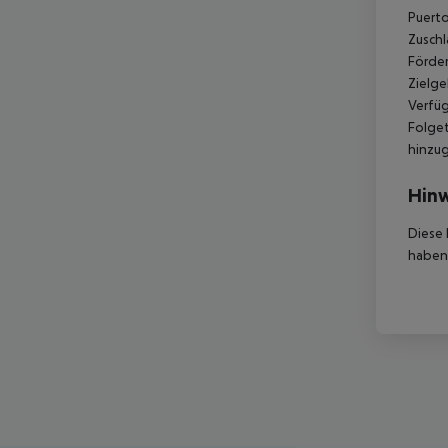
Puerto
Zuschl
Förder
Zielge
Verfüg
Folget
hinzu
Hinw
Diese 
haben,