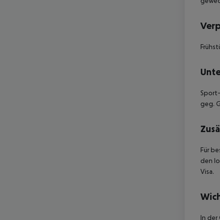
gewech
Ver
Frühstü
Unte
Sport-
geg. G
Zusä
Für be
den lo
Visa.
Wich
In der