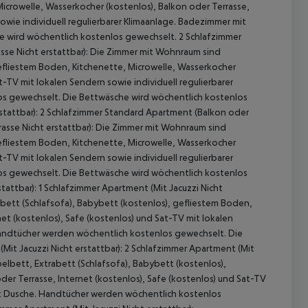
Microwelle, Wasserkocher (kostenlos), Balkon oder Terrasse,
sowie individuell regulierbarer Klimaanlage. Badezimmer mit
 wird wöchentlich kostenlos gewechselt. 2 Schlafzimmer
sse Nicht erstattbar): Die Zimmer mit Wohnraum sind
efliestem Boden, Kitchenette, Microwelle, Wasserkocher
t-TV mit lokalen Sendern sowie individuell regulierbarer
s gewechselt. Die Bettwäsche wird wöchentlich kostenlos
stattbar): 2 Schlafzimmer Standard Apartment (Balkon oder
rasse Nicht erstattbar): Die Zimmer mit Wohnraum sind
efliestem Boden, Kitchenette, Microwelle, Wasserkocher
t-TV mit lokalen Sendern sowie individuell regulierbarer
s gewechselt. Die Bettwäsche wird wöchentlich kostenlos
attbar): 1 Schlafzimmer Apartment (Mit Jacuzzi Nicht
bett (Schlafsofa), Babybett (kostenlos), gefliestem Boden,
et (kostenlos), Safe (kostenlos) und Sat-TV mit lokalen
Handtücher werden wöchentlich kostenlos gewechselt. Die
it Jacuzzi Nicht erstattbar): 2 Schlafzimmer Apartment (Mit
elbett, Extrabett (Schlafsofa), Babybett (kostenlos),
er Terrasse, Internet (kostenlos), Safe (kostenlos) und Sat-TV
mit Dusche. Handtücher werden wöchentlich kostenlos