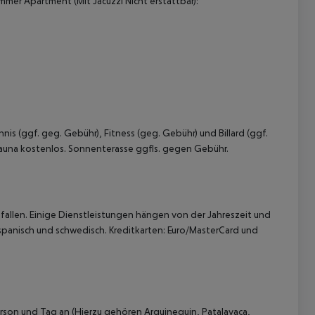
mer Apartment (Mit Jacuzzi Nicht erstattbar):
is (ggf. geg. Gebühr), Fitness (geg. Gebühr) und Billard (ggf.
 Sauna kostenlos. Sonnenterasse ggfls. gegen Gebühr.
allen. Einige Dienstleistungen hängen von der Jahreszeit und
spanisch und schwedisch. Kreditkarten: Euro/MasterCard und
rson und Tag an (Hierzu gehören Arguineguin, Patalavaca,