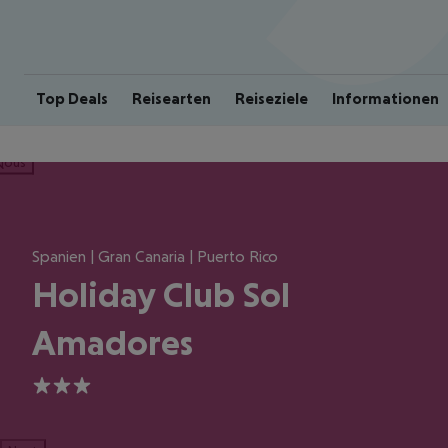
Top Deals
Reisearten
Reiseziele
Informationen
ious
Spanien | Gran Canaria | Puerto Rico
Holiday Club Sol
Amadores
3