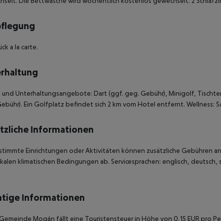
selt. Die Bettwäsche wird wöchentlich kostenlos gewechselt. 2 Schlafzim
pflegung
ck a la carte.
rhaltung
 und Unterhaltungsangebote: Dart (ggf. geg. Gebühr), Minigolf, Tischtenn
ebühr). Ein Golfplatz befindet sich 2 km vom Hotel entfernt. Wellness:
tzliche Informationen
stimmte Einrichtungen oder Aktivitäten können zusätzliche Gebühren anf
kalen klimatischen Bedingungen ab. Servicesprachen: englisch, deutsch, 
tige Informationen
 Gemeinde Mogán fällt eine Touristensteuer in Höhe von 0,15 EUR pro Pe