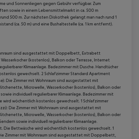
hirme und Sonnenliegen gegen Gebühr verfügbar. Zum
äften sowie in einem Lebensmittelmarkt in ca. 500 m
 rund 500 m. Zur nächsten Diskothek gelangt man nach rund 1
tand (ca. 50 m) und eine Bushaltestelle (ca. 1 km entfernt).
hnraum sind ausgestattet mit Doppelbett, Extrabett
 Wasserkocher (kostenlos), Balkon oder Terrasse, Internet
 regulierbarer Klimaanlage. Badezimmer mit Dusche. Handtücher
ostenlos gewechselt. 2 Schlafzimmer Standard Apartment
sse): Die Zimmer mit Wohnraum sind ausgestattet mit
 akzeptieren
Kitchenette, Microwelle, Wasserkocher (kostenlos), Balkon oder
 sowie individuell regulierbarer Klimaanlage. Badezimmer mit
 wird wöchentlich kostenlos gewechselt. 1 Schlafzimmer
uzzi): Die Zimmer mit Wohnraum sind ausgestattet mit
Kitchenette, Microwelle, Wasserkocher (kostenlos), Balkon oder
 Sendern sowie individuell regulierbarer Klimaanlage.
 Die Bettwäsche wird wöchentlich kostenlos gewechselt. 1
: Die Zimmer mit Wohnraum sind ausgestattet mit Doppelbett,