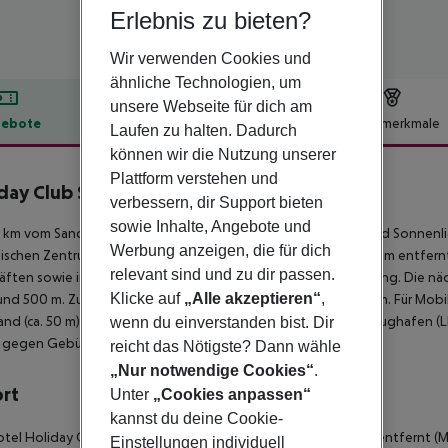
Erlebnis zu bieten?
Wir verwenden Cookies und
ähnliche Technologien, um
unsere Webseite für dich am
ebote
Hotelbeschreibung
Hotelmerkmale
Laufen zu halten. Dadurch
können wir die Nutzung unserer
lbeschreibung
Plattform verstehen und
day Club Sol Amadores
verbessern, dir Support bieten
3
sowie Inhalte, Angebote und
1 km vom Sandstrand entfernt gelegenes Hotel. Am Strand sind Sonnen
Werbung anzeigen, die für dich
tischen Zentrum sind es ca. 1 km. Die Stadt Puerto Rico ist ca. 2 km entfer
relevant sind und zu dir passen.
ften sowie in einem Lebensmittelmarkt in ca. 500 m Entfernung. Die näc
Klicke auf
„Alle akzeptieren“
,
und 500 m. Zur nächsten Diskothek gelangt man nach rund 1 km. Für Mobi
and (ca. 50 m) und eine Bushaltestelle (ca. 1 km entfernt). Der Flughafen (
wenn du einverstanden bist. Dir
s. gegen Gebühr) angeboten.
reicht das Nötigste? Dann wähle
„Nur notwendige Cookies“
.
ort
Unter
„Cookies anpassen“
kannst du deine Cookie-
tel Holiday Club Sol Amadores liegt ca. 2 km von Puerto Rico entfernt (Mo
Einstellungen individuell