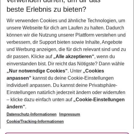
08.08.26
–
06.08.27
5-8 Nächte
beste Erlebnis zu bieten?
Wer wird verreisen
Wir verwenden Cookies und ähnliche Technologien, um
2 Erwachsene
Keine Kinder
unsere Webseite für dich am Laufen zu halten. Dadurch
können wir die Nutzung unserer Plattform verstehen und
Mehr Filter anzeigen
verbessern, dir Support bieten sowie Inhalte, Angebote
und Werbung anzeigen, die für dich relevant sind und zu
dir passen. Klicke auf
„Alle akzeptieren“
, wenn du
einverstanden bist. Dir reicht das Nötigste? Dann wähle
„Nur notwendige Cookies“
. Unter
„Cookies
anpassen“
kannst du deine Cookie-Einstellungen
Footer
Footer navigation
individuell anpassen. Du kannst deine Privatsphäre-
Über uns
Einstellungen natürlich jederzeit ändern oder widerrufen
AGB
– klicke dazu einfach unten auf
„Cookie-Einstellungen
Service & Hilfe
Bestpreisgarantie
ändern“
.
Datenschutz-Informationen
Impressum
Agenturbetreuung
Cookie-Einstellungen ändern
Folge uns
Barrierefreies Reisen
Cookie/Tracking-Informationen
Cookie-Richtlinie
Check-in
Datenschutz