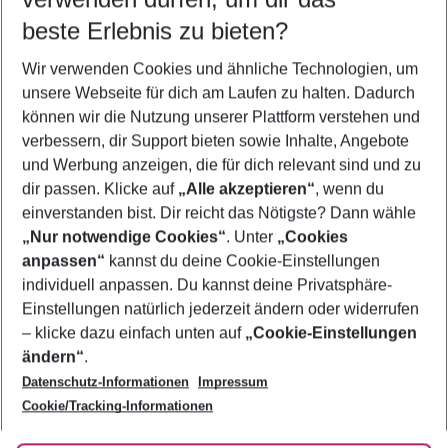
09.08.26
–
07.08.27
5-8 Nächte
beste Erlebnis zu bieten?
Wer wird verreisen
Wir verwenden Cookies und ähnliche Technologien, um
2 Erwachsene
Keine Kinder
unsere Webseite für dich am Laufen zu halten. Dadurch
können wir die Nutzung unserer Plattform verstehen und
Mehr Filter anzeigen
verbessern, dir Support bieten sowie Inhalte, Angebote
und Werbung anzeigen, die für dich relevant sind und zu
dir passen. Klicke auf
„Alle akzeptieren“
, wenn du
einverstanden bist. Dir reicht das Nötigste? Dann wähle
„Nur notwendige Cookies“
. Unter
„Cookies
anpassen“
kannst du deine Cookie-Einstellungen
Footer
Footer navigation
individuell anpassen. Du kannst deine Privatsphäre-
Über uns
Einstellungen natürlich jederzeit ändern oder widerrufen
AGB
– klicke dazu einfach unten auf
„Cookie-Einstellungen
Service & Hilfe
Bestpreisgarantie
ändern“
.
Datenschutz-Informationen
Impressum
Agenturbetreuung
Cookie-Einstellungen ändern
Folge uns
Barrierefreies Reisen
Cookie/Tracking-Informationen
Cookie-Richtlinie
Check-in
Datenschutz