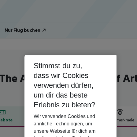
Nur Flug buchen
Stimmst du zu,
Spanien | Baskenland | Bilbao
dass wir Cookies
The Artist Grand Hotel of Ar
verwenden dürfen,
um dir das beste
Erlebnis zu bieten?
Wir verwenden Cookies und
ebote
Hotelbeschreibung
Hotelmerkmale
ähnliche Technologien, um
lbeschreibung
unsere Webseite für dich am