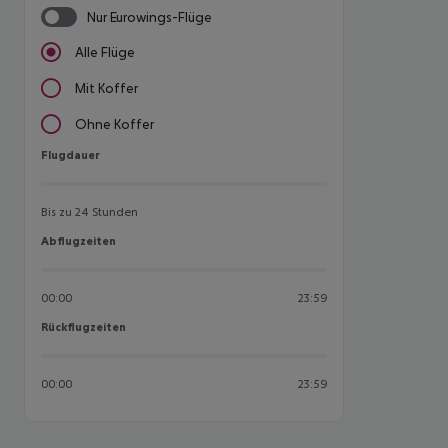
Nur Eurowings-Flüge
Alle Flüge
Mit Koffer
Ohne Koffer
Flugdauer
Flugdauer
Bis zu 24 Stunden
Abflugzeiten
Abflugzeiten
00:00
23:59
Rückflugzeiten
Rückflugzeiten
00:00
23:59