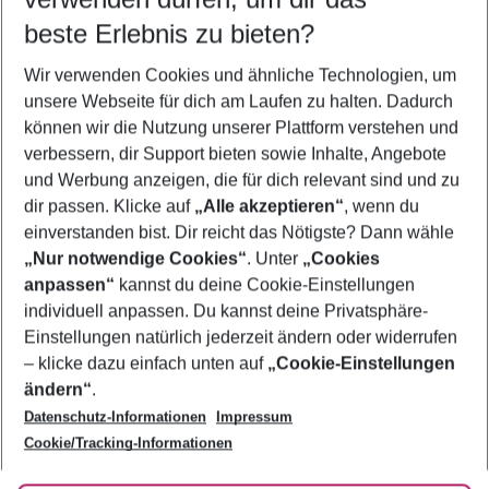
09.08.26
–
07.08.27
5-8 Nächte
beste Erlebnis zu bieten?
Wer wird verreisen
Wir verwenden Cookies und ähnliche Technologien, um
2 Erwachsene
Keine Kinder
unsere Webseite für dich am Laufen zu halten. Dadurch
können wir die Nutzung unserer Plattform verstehen und
Mehr Filter anzeigen
verbessern, dir Support bieten sowie Inhalte, Angebote
und Werbung anzeigen, die für dich relevant sind und zu
dir passen. Klicke auf
„Alle akzeptieren“
, wenn du
einverstanden bist. Dir reicht das Nötigste? Dann wähle
„Nur notwendige Cookies“
. Unter
„Cookies
anpassen“
kannst du deine Cookie-Einstellungen
Footer
Footer navigation
individuell anpassen. Du kannst deine Privatsphäre-
Über uns
Einstellungen natürlich jederzeit ändern oder widerrufen
AGB
– klicke dazu einfach unten auf
„Cookie-Einstellungen
Service & Hilfe
Bestpreisgarantie
ändern“
.
Datenschutz-Informationen
Impressum
Agenturbetreuung
Cookie-Einstellungen ändern
Folge uns
Barrierefreies Reisen
Cookie/Tracking-Informationen
Cookie-Richtlinie
Check-in
Datenschutz