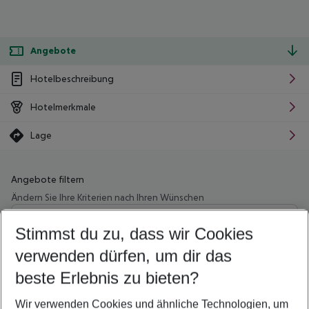
Angebote
Hotelbeschreibung
Hotelmerkmale
Lage
Angebote filtern
Ändern Sie Ihre Kriterien nach Ihren Wünschen
Wähle deinen Abflughafen
Beliebiger Abflughafen
Stimmst du zu, dass wir Cookies
verwenden dürfen, um dir das
Wähle deinen Reisezeitraum
11.08.26
–
09.08.27
5-8 Nächte
beste Erlebnis zu bieten?
Wer wird verreisen
Wir verwenden Cookies und ähnliche Technologien, um
2 Erwachsene
Keine Kinder