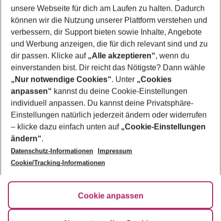
unsere Webseite für dich am Laufen zu halten. Dadurch
können wir die Nutzung unserer Plattform verstehen und
Mehr Filter anzeigen
verbessern, dir Support bieten sowie Inhalte, Angebote
und Werbung anzeigen, die für dich relevant sind und zu
dir passen. Klicke auf
„Alle akzeptieren“
, wenn du
einverstanden bist. Dir reicht das Nötigste? Dann wähle
„Nur notwendige Cookies“
. Unter
„Cookies
anpassen“
kannst du deine Cookie-Einstellungen
Footer
Footer navigation
individuell anpassen. Du kannst deine Privatsphäre-
Über uns
Einstellungen natürlich jederzeit ändern oder widerrufen
AGB
– klicke dazu einfach unten auf
„Cookie-Einstellungen
Service & Hilfe
Bestpreisgarantie
ändern“
.
Datenschutz-Informationen
Impressum
Agenturbetreuung
Cookie-Einstellungen ändern
Folge uns
Barrierefreies Reisen
Cookie/Tracking-Informationen
Cookie-Richtlinie
Check-in
Datenschutz
FAQ
Fakten
Cookie anpassen
HanseMerkur Reiseversicherung
Flexibel buchen
Hilfe & Kontakt
Impressum
Newsletter