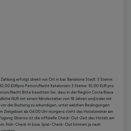
 akzeptieren
ahlung erfolgt direkt vor Ort in bar. Barcelona Stadt: 5 Sterne:
 10,00 EURpro Person/Nacht Katalonien: 5 Sterne: 10,00 EUR pro
erson/Nacht Bitte beachten Sie, dass in der Region Costa Brava
gendliche NUR mit einem Mindestalter von 18 Jahren und/oder mit
ch vor der Buchung zu erkundigen, unter welchen Bedingungen
im Zielgebiet ab 04:00 Uhr morgens steht das Hotelzimmer am
rfügung. Ebenso ist die offizielle Check-Out-Zeit des Hotels am
g ein. Früh-Check-In bzw. Spät-Check-Out können je nach
t werden.