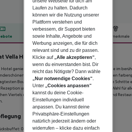
unsere Webseite für dich am
Laufen zu halten. Dadurch
können wir die Nutzung unserer
Plattform verstehen und
verbessern, dir Support bieten
sowie Inhalte, Angebote und
ebote
Hotelbeschreibung
Hotelmerkmale
Werbung anzeigen, die für dich
lbeschreibung
relevant sind und zu dir passen.
at Vella Hotel
Klicke auf
„Alle akzeptieren“
,
3
wenn du einverstanden bist. Dir
 Hotel genießt eine unschlagbare Lage in einer Fußgängerzone im berüh
reicht das Nötigste? Dann wähle
nderschönen Flowers Ramblas überqueren, um die Boquería, den farbenp
„Nur notwendige Cookies“
.
gtesten Boutiquen und Geschäfte Barcelonas sind nur wenige Schritte e
Unter
„Cookies anpassen“
 Rezeption und in der Café-Bar. Dieses Hotel ist die perfekte Wahl für al
kannst du deine Cookie-
hen Viertels mit den besten Museen, Touristenattraktionen und Restau
Einstellungen individuell
n.
anpassen. Du kannst deine
Privatsphäre-Einstellungen
pflegung
natürlich jederzeit ändern oder
widerrufen – klicke dazu einfach
ücksbuffet: 08:00:00 - 12:00:00