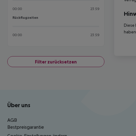
00:00
23:59
Hinw
Rückflugzeiten
Rückflugzeiten
Diese 
haben,
00:00
23:59
Filter zurücksetzen
Footer
Footer navigation
Über uns
AGB
Bestpreisgarantie
Cookie-Einstellungen ändern