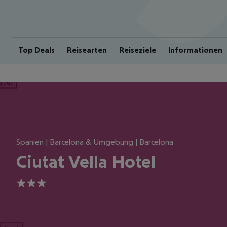
Top Deals
Reisearten
Reiseziele
Informationen
ious
Spanien | Barcelona & Umgebung | Barcelona
Ciutat Vella Hotel
3