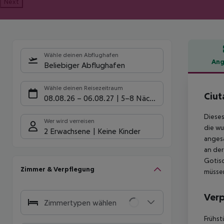
Next
Wähle deinen Abflughafen
Ang
Beliebiger Abflughafen
Hote
Wähle deinen Reisezeitraum
Ciut
08.08.26
–
06.08.27
5-8 Nächte
Dieses
Wer wird verreisen
die wu
2 Erwachsene
Keine Kinder
angesa
an der
Gotisc
Zimmer & Verpflegung
müsse
Ver
Zimmertypen wählen
Frühst