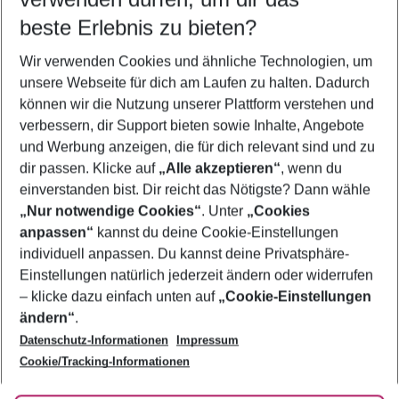
09.08.26
–
07.08.27
5-8 Nächte
beste Erlebnis zu bieten?
Wer wird verreisen
Wir verwenden Cookies und ähnliche Technologien, um
2 Erwachsene
Keine Kinder
unsere Webseite für dich am Laufen zu halten. Dadurch
können wir die Nutzung unserer Plattform verstehen und
Mehr Filter anzeigen
verbessern, dir Support bieten sowie Inhalte, Angebote
und Werbung anzeigen, die für dich relevant sind und zu
dir passen. Klicke auf
„Alle akzeptieren“
, wenn du
einverstanden bist. Dir reicht das Nötigste? Dann wähle
„Nur notwendige Cookies“
. Unter
„Cookies
anpassen“
kannst du deine Cookie-Einstellungen
Footer
Footer navigation
individuell anpassen. Du kannst deine Privatsphäre-
Über uns
Einstellungen natürlich jederzeit ändern oder widerrufen
AGB
– klicke dazu einfach unten auf
„Cookie-Einstellungen
Service & Hilfe
Bestpreisgarantie
ändern“
.
Datenschutz-Informationen
Impressum
Agenturbetreuung
Cookie-Einstellungen ändern
Folge uns
Barrierefreies Reisen
Cookie/Tracking-Informationen
Cookie-Richtlinie
Check-in
Datenschutz