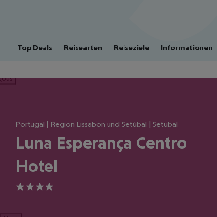
Top Deals
Reisearten
Reiseziele
Informationen
ious
Portugal | Region Lissabon und Setúbal | Setubal
Luna Esperança Centro
Hotel
4