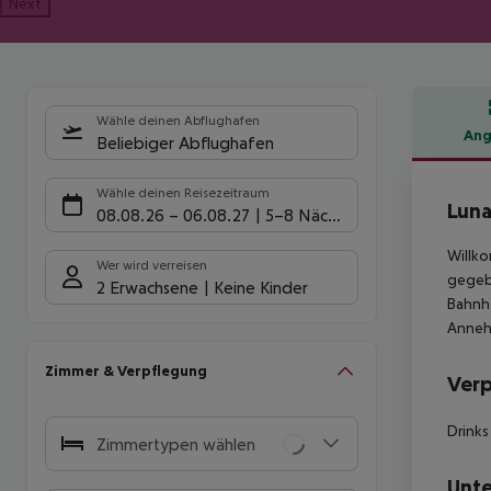
Next
Wähle deinen Abflughafen
Ang
Beliebiger Abflughafen
Hote
Wähle deinen Reisezeitraum
Luna
08.08.26
–
06.08.27
5-8 Nächte
Willko
Wer wird verreisen
gegebe
2 Erwachsene
Keine Kinder
Bahnho
Annehm
Zimmer & Verpflegung
Ver
Drinks
Zimmertypen wählen
Unte