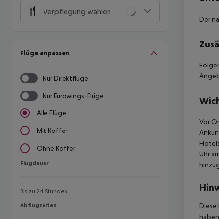
Verpflegung wählen
Der nä
Zusä
Flüge anpassen
Folgen
Angebo
Nur Direktflüge
Nur Eurowings-Flüge
Wich
Alle Flüge
Vor Or
Mit Koffer
Ankunf
Hotels
Ohne Koffer
Uhr am
Flugdauer
Flugdauer
hinzu
Hinw
Bis zu 24 Stunden
Abflugzeiten
Diese 
Abflugzeiten
haben,