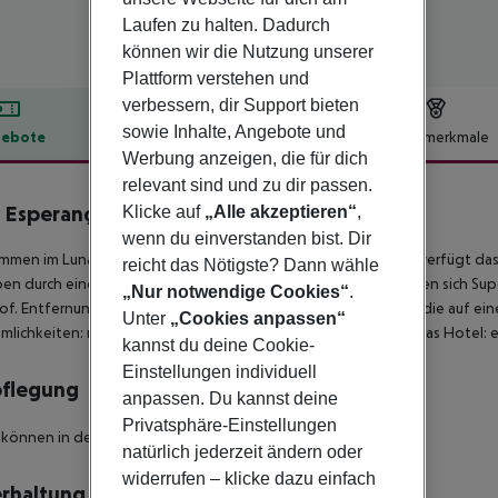
Laufen zu halten. Dadurch
können wir die Nutzung unserer
Plattform verstehen und
verbessern, dir Support bieten
sowie Inhalte, Angebote und
ebote
Hotelbeschreibung
Hotelmerkmale
Werbung anzeigen, die für dich
lbeschreibung
relevant sind und zu dir passen.
 Esperança Centro Hotel
Klicke auf
„Alle akzeptieren“
,
4
wenn du einverstanden bist. Dir
mmen im Luna Esperanca Centro in Setubal. Für Ihren Komfort verfügt das 
reicht das Nötigste? Dann wähle
n durch eine Autovermietung. In der Nähe zum Hotel befinden sich Supe
„Nur notwendige Cookies“
.
f. Entfernung vom Hotel: Castelo S. Filipe (500 m). Für Gäste die auf ei
Unter
„Cookies anpassen“
lichkeiten: rollstuhlgerechtes Bad. Zur Unterhaltung bietet das Hotel: 
kannst du deine Cookie-
Einstellungen individuell
pflegung
anpassen. Du kannst deine
Privatsphäre-Einstellungen
 können in der Lobby Bar genossen werden.
natürlich jederzeit ändern oder
widerrufen – klicke dazu einfach
rhaltung