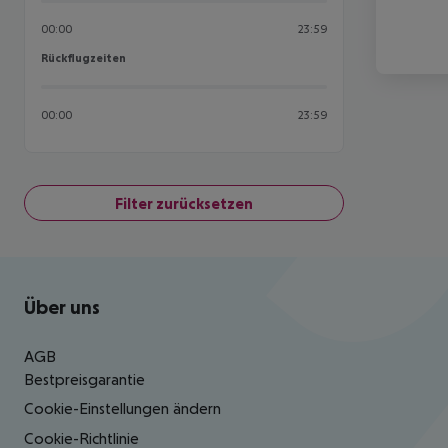
00:00
23:59
Rückflugzeiten
Rückflugzeiten
00:00
23:59
Filter zurücksetzen
Footer
Footer navigation
Über uns
AGB
Bestpreisgarantie
Cookie-Einstellungen ändern
Cookie-Richtlinie