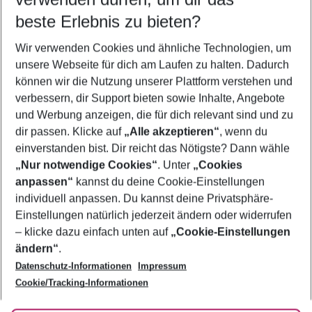
12.08.26
–
10.08.27
5-8 Nächte
beste Erlebnis zu bieten?
Wer wird verreisen
Wir verwenden Cookies und ähnliche Technologien, um
2 Erwachsene
Keine Kinder
unsere Webseite für dich am Laufen zu halten. Dadurch
können wir die Nutzung unserer Plattform verstehen und
Mehr Filter anzeigen
verbessern, dir Support bieten sowie Inhalte, Angebote
und Werbung anzeigen, die für dich relevant sind und zu
dir passen. Klicke auf
„Alle akzeptieren“
, wenn du
einverstanden bist. Dir reicht das Nötigste? Dann wähle
„Nur notwendige Cookies“
. Unter
„Cookies
anpassen“
kannst du deine Cookie-Einstellungen
Footer
Footer navigation
individuell anpassen. Du kannst deine Privatsphäre-
Über uns
Einstellungen natürlich jederzeit ändern oder widerrufen
AGB
– klicke dazu einfach unten auf
„Cookie-Einstellungen
Service & Hilfe
Bestpreisgarantie
ändern“
.
Datenschutz-Informationen
Impressum
Agenturbetreuung
Cookie-Einstellungen ändern
Folge uns
Barrierefreies Reisen
Cookie/Tracking-Informationen
Cookie-Richtlinie
Check-in
Datenschutz