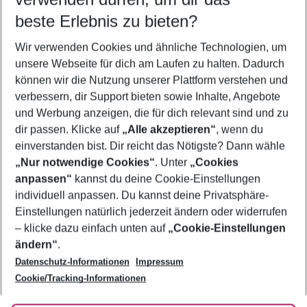
10.08.26
–
08.08.27
5-8 Nächte
beste Erlebnis zu bieten?
Wer wird verreisen
Wir verwenden Cookies und ähnliche Technologien, um
2 Erwachsene
Keine Kinder
unsere Webseite für dich am Laufen zu halten. Dadurch
können wir die Nutzung unserer Plattform verstehen und
Mehr Filter anzeigen
verbessern, dir Support bieten sowie Inhalte, Angebote
und Werbung anzeigen, die für dich relevant sind und zu
dir passen. Klicke auf
„Alle akzeptieren“
, wenn du
einverstanden bist. Dir reicht das Nötigste? Dann wähle
„Nur notwendige Cookies“
. Unter
„Cookies
anpassen“
kannst du deine Cookie-Einstellungen
Footer
Footer navigation
individuell anpassen. Du kannst deine Privatsphäre-
Über uns
Einstellungen natürlich jederzeit ändern oder widerrufen
AGB
– klicke dazu einfach unten auf
„Cookie-Einstellungen
Service & Hilfe
Bestpreisgarantie
ändern“
.
Datenschutz-Informationen
Impressum
Agenturbetreuung
Cookie-Einstellungen ändern
Folge uns
Barrierefreies Reisen
Cookie/Tracking-Informationen
Cookie-Richtlinie
Check-in
Datenschutz