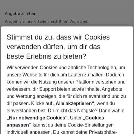
Angebote filtern
Ändern Sie Ihre Kriterien nach Ihren Wünschen
Wähle deinen Abflughafen
Beliebiger Abflughafen
Stimmst du zu, dass wir Cookies
verwenden dürfen, um dir das
Wähle deinen Reisezeitraum
12.08.26
–
10.08.27
5-8 Nächte
beste Erlebnis zu bieten?
Wer wird verreisen
Wir verwenden Cookies und ähnliche Technologien, um
2 Erwachsene
Keine Kinder
unsere Webseite für dich am Laufen zu halten. Dadurch
können wir die Nutzung unserer Plattform verstehen und
Mehr Filter anzeigen
verbessern, dir Support bieten sowie Inhalte, Angebote
und Werbung anzeigen, die für dich relevant sind und zu
dir passen. Klicke auf
„Alle akzeptieren“
, wenn du
einverstanden bist. Dir reicht das Nötigste? Dann wähle
„Nur notwendige Cookies“
. Unter
„Cookies
anpassen“
kannst du deine Cookie-Einstellungen
Footer
Footer navigation
individuell anpassen. Du kannst deine Privatsphäre-