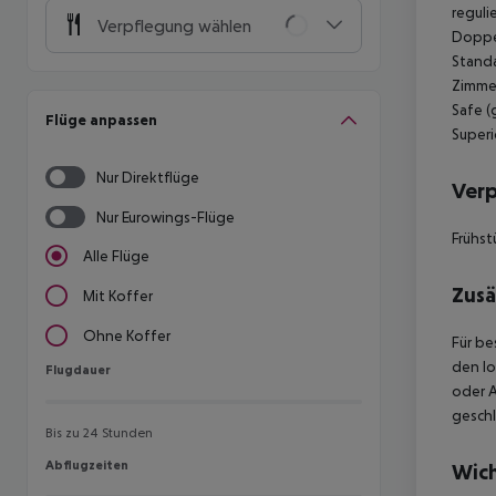
reguli
Verpflegung wählen
Doppel
Standa
Zimmer
Safe (
Flüge anpassen
Superi
Nur Direktflüge
Ver
Nur Eurowings-Flüge
Frühst
Alle Flüge
Zusä
Mit Koffer
Ohne Koffer
Für be
den lo
Flugdauer
Flugdauer
oder 
geschl
Bis zu 24 Stunden
Abflugzeiten
Abflugzeiten
Wich