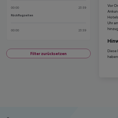
Vor Or
00:00
23:59
Ankunf
Rückflugzeiten
Rückflugzeiten
Hotels
Uhr am
hinzu
00:00
23:59
Hinw
Diese 
Filter zurücksetzen
haben,
Footer