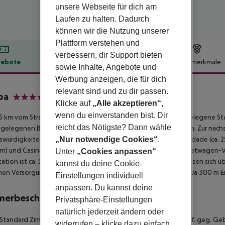
unsere Webseite für dich am
Laufen zu halten. Dadurch
können wir die Nutzung unserer
Plattform verstehen und
verbessern, dir Support bieten
ebote
Hotelbeschreibung
Hotelmerkmale
sowie Inhalte, Angebote und
lbeschreibung
Werbung anzeigen, die für dich
relevant sind und zu dir passen.
oa
Klicke auf
„Alle akzeptieren“
,
4
wenn du einverstanden bist. Dir
5 km vom Strand entfernt liegt das Hotel Lisboa. Die nächstgelegene Stadt 
reicht das Nötigste? Dann wähle
gelegenen Bars und Restaurants erreichen Sie nach rund 200 m. Zur nä
„Nur notwendige Cookies“
.
würdigkeiten sind vom Hotel aus erreichbar: Avenida da Liberdade (ca. 25
 km) und Casino. Für Mobilität im Urlaub sorgen neben einem Mietwagen-Ver
Unter
„Cookies anpassen“
ation ist ca. 50 m entfernt. Weiter entfernt gelegene Orte lassen sich ü
kannst du deine Cookie-
chen Versorgung im Notfall befindet sich ein Krankenhaus in etwa 300 m En
Einstellungen individuell
anpassen. Du kannst deine
merbeschreibung
Privatsphäre-Einstellungen
natürlich jederzeit ändern oder
 Standard Zimmer: Mit Heizung (zentral gesteuert), Minibar (ggf. geg. Geb
widerrufen – klicke dazu einfach