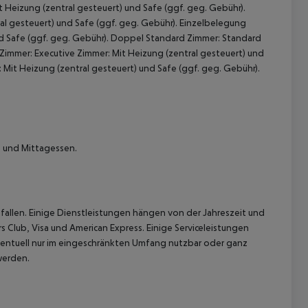
t Heizung (zentral gesteuert) und Safe (ggf. geg. Gebühr).
l gesteuert) und Safe (ggf. geg. Gebühr). Einzelbelegung
d Safe (ggf. geg. Gebühr). Doppel Standard Zimmer: Standard
 Zimmer: Executive Zimmer: Mit Heizung (zentral gesteuert) und
: Mit Heizung (zentral gesteuert) und Safe (ggf. geg. Gebühr).
 akzeptieren
k und Mittagessen.
allen. Einige Dienstleistungen hängen von der Jahreszeit und
 Club, Visa und American Express. Einige Serviceleistungen
tuell nur im eingeschränkten Umfang nutzbar oder ganz
werden.