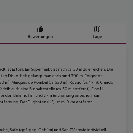
Bewertungen
Lage
ist Estoril. Ein Supermarkt ist nach ca. 50 m zu erreichen. Die
chsten Diskothek gelangt man nach rund 300 m. Folgende
0 m), Marques de Pombal (ca. 550 m), Rossio (ca. 1 km), Chiado
leih auch eine Bushaltestelle (ca. 50 m entfernt). Eine U-
ber den Bahnhof in rund 2 km Entfernung erreichen. Zur
tfernung. Der Flughafen (LIS) ist ca. 9 km entfernt.
ühr), Safe (ggf. geg. Gebühr) und Sat-TV sowie individuell