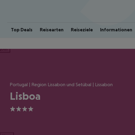
Top Deals
Reisearten
Reiseziele
Informationen
ious
Portugal | Region Lissabon und Setúbal | Lissabon
Lisboa
4