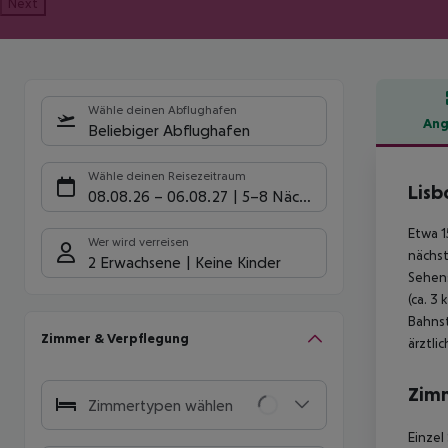
Next
Wähle deinen Abflughafen
Ang
Beliebiger Abflughafen
Hote
Wähle deinen Reisezeitraum
Lisb
08.08.26
–
06.08.27
5-8 Nächte
Etwa 1
Wer wird verreisen
nächst
2 Erwachsene
Keine Kinder
Sehens
(ca. 3
Bahnst
Zimmer & Verpflegung
ärztli
Zim
Zimmertypen wählen
Einzel