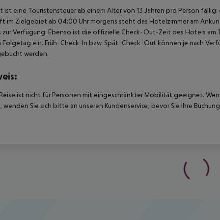
t ist eine Touristensteuer ab einem Alter von 13 Jahren pro Person fällig:
t im Zielgebiet ab 04:00 Uhr morgens steht das Hotelzimmer am Ankunfts
 zur Verfügung. Ebenso ist die offizielle Check-Out-Zeit des Hotels am T
 Folgetag ein. Früh-Check-In bzw. Spät-Check-Out können je nach Verfü
gebucht werden.
eis:
Reise ist nicht für Personen mit eingeschränkter Mobilität geeignet. We
 wenden Sie sich bitte an unseren Kundenservice, bevor Sie Ihre Buchung