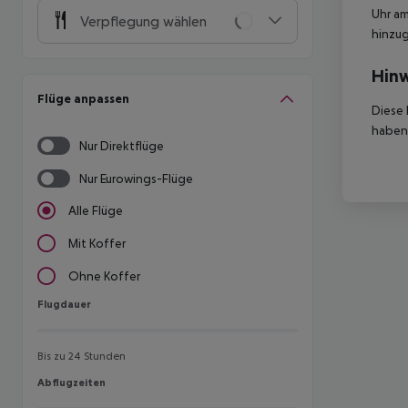
Uhr am
Verpflegung wählen
hinzu
Hinw
Flüge anpassen
Diese 
haben,
Nur Direktflüge
Nur Eurowings-Flüge
Alle Flüge
Mit Koffer
Ohne Koffer
Flugdauer
Flugdauer
Bis zu 24 Stunden
Abflugzeiten
Abflugzeiten