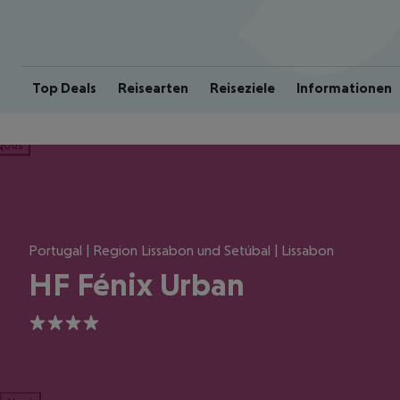
Top Deals
Reisearten
Reiseziele
Informationen
ious
Portugal | Region Lissabon und Setúbal | Lissabon
HF Fénix Urban
4