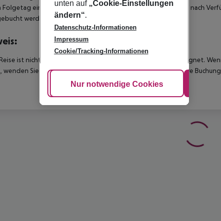
unten auf
„Cookie-Einstellungen
 Folgetag ein. Früh-Check-In bzw. Spät-Check-Out können je nach Verfü
ändern“
.
gebucht werden.
Datenschutz-Informationen
Impressum
eis:
Cookie/Tracking-Informationen
Reise ist nicht für Personen mit eingeschränkter Mobilität geeignet. We
 wenden Sie sich bitte an unseren Kundenservice, bevor Sie Ihre Buchung
Cookie anpassen
Nur notwendige Cookies
Alle