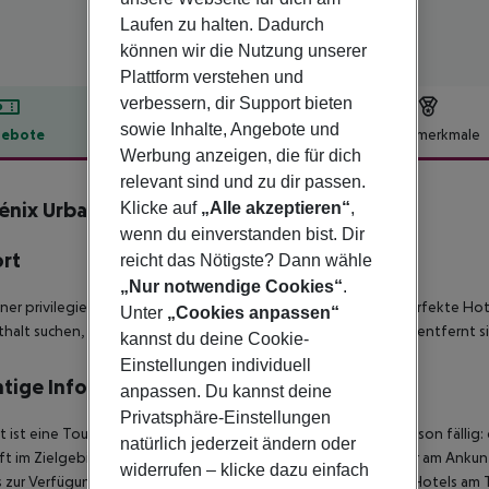
Laufen zu halten. Dadurch
können wir die Nutzung unserer
Plattform verstehen und
verbessern, dir Support bieten
sowie Inhalte, Angebote und
ebote
Hotelbeschreibung
Hotelmerkmale
Werbung anzeigen, die für dich
lbeschreibung
relevant sind und zu dir passen.
énix Urban
Klicke auf
„Alle akzeptieren“
,
4
wenn du einverstanden bist. Dir
ort
reicht das Nötigste? Dann wähle
„Nur notwendige Cookies“
.
iner privilegierten Lage im Herzen von Lissabon ist dies das perfekte Ho
Unter
„Cookies anpassen“
halt suchen, da die meisten Orte der Stadt nur wenige Meter entfernt s
kannst du deine Cookie-
Einstellungen individuell
tige Informationen
anpassen. Du kannst deine
Privatsphäre-Einstellungen
t ist eine Touristensteuer ab einem Alter von 13 Jahren pro Person fällig:
natürlich jederzeit ändern oder
t im Zielgebiet ab 04:00 Uhr morgens steht das Hotelzimmer am Ankunfts
widerrufen – klicke dazu einfach
 zur Verfügung. Ebenso ist die offizielle Check-Out-Zeit des Hotels am T