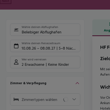
Next
Wähle deinen Abflughafen
Ang
Beliebiger Abflughafen
Hote
Wähle deinen Reisezeitraum
HF F
10.08.26
–
08.08.27
5-8 Nächte
Ziel
Wer wird verreisen
2 Erwachsene
Keine Kinder
Mit se
Aufent
Zimmer & Verpflegung
Wich
Vor Or
Zimmertypen wählen
Ankunf
Hotels