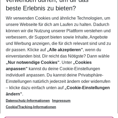
09.08.26
–
07.08.27
5-8 Nächte
beste Erlebnis zu bieten?
Wer wird verreisen
Wir verwenden Cookies und ähnliche Technologien, um
2 Erwachsene
Keine Kinder
unsere Webseite für dich am Laufen zu halten. Dadurch
können wir die Nutzung unserer Plattform verstehen und
Mehr Filter anzeigen
verbessern, dir Support bieten sowie Inhalte, Angebote
und Werbung anzeigen, die für dich relevant sind und zu
dir passen. Klicke auf
„Alle akzeptieren“
, wenn du
einverstanden bist. Dir reicht das Nötigste? Dann wähle
„Nur notwendige Cookies“
. Unter
„Cookies
anpassen“
kannst du deine Cookie-Einstellungen
Footer
Footer navigation
individuell anpassen. Du kannst deine Privatsphäre-
Über uns
Einstellungen natürlich jederzeit ändern oder widerrufen
AGB
– klicke dazu einfach unten auf
„Cookie-Einstellungen
Service & Hilfe
Bestpreisgarantie
ändern“
.
Datenschutz-Informationen
Impressum
Agenturbetreuung
Cookie-Einstellungen ändern
Folge uns
Barrierefreies Reisen
Cookie/Tracking-Informationen
Cookie-Richtlinie
Check-in
Datenschutz