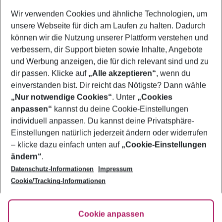
Wer wird verreisen
Wir verwenden Cookies und ähnliche Technologien, um
2 Erwachsene
Keine Kinder
unsere Webseite für dich am Laufen zu halten. Dadurch
können wir die Nutzung unserer Plattform verstehen und
Mehr Filter anzeigen
verbessern, dir Support bieten sowie Inhalte, Angebote
und Werbung anzeigen, die für dich relevant sind und zu
dir passen. Klicke auf
„Alle akzeptieren“
, wenn du
einverstanden bist. Dir reicht das Nötigste? Dann wähle
„Nur notwendige Cookies“
. Unter
„Cookies
anpassen“
kannst du deine Cookie-Einstellungen
Footer
Footer navigation
individuell anpassen. Du kannst deine Privatsphäre-
Über uns
Einstellungen natürlich jederzeit ändern oder widerrufen
AGB
– klicke dazu einfach unten auf
„Cookie-Einstellungen
Service & Hilfe
Bestpreisgarantie
ändern“
.
Datenschutz-Informationen
Impressum
Agenturbetreuung
Cookie-Einstellungen ändern
Folge uns
Barrierefreies Reisen
Cookie/Tracking-Informationen
Cookie-Richtlinie
Check-in
Datenschutz
FAQ
Fakten
Cookie anpassen
HanseMerkur Reiseversicherung
Flexibel buchen