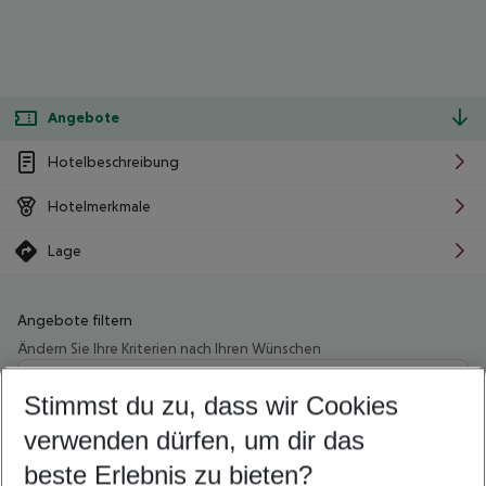
Angebote
Hotelbeschreibung
Hotelmerkmale
Lage
Angebote filtern
Ändern Sie Ihre Kriterien nach Ihren Wünschen
Wähle deinen Abflughafen
Beliebiger Abflughafen
Stimmst du zu, dass wir Cookies
verwenden dürfen, um dir das
Wähle deinen Reisezeitraum
08.08.26
–
06.08.27
5-8 Nächte
beste Erlebnis zu bieten?