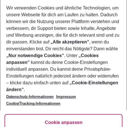
Wer wird verreisen
Wir verwenden Cookies und ähnliche Technologien, um
2 Erwachsene
Keine Kinder
unsere Webseite für dich am Laufen zu halten. Dadurch
können wir die Nutzung unserer Plattform verstehen und
Mehr Filter anzeigen
verbessern, dir Support bieten sowie Inhalte, Angebote
und Werbung anzeigen, die für dich relevant sind und zu
dir passen. Klicke auf
„Alle akzeptieren“
, wenn du
einverstanden bist. Dir reicht das Nötigste? Dann wähle
„Nur notwendige Cookies“
. Unter
„Cookies
anpassen“
kannst du deine Cookie-Einstellungen
Footer
Footer navigation
individuell anpassen. Du kannst deine Privatsphäre-
Über uns
Einstellungen natürlich jederzeit ändern oder widerrufen
AGB
– klicke dazu einfach unten auf
„Cookie-Einstellungen
Service & Hilfe
Bestpreisgarantie
ändern“
.
Datenschutz-Informationen
Impressum
Agenturbetreuung
Cookie-Einstellungen ändern
Folge uns
Barrierefreies Reisen
Cookie/Tracking-Informationen
Cookie-Richtlinie
Check-in
Datenschutz
FAQ
Fakten
Cookie anpassen
HanseMerkur Reiseversicherung
Flexibel buchen