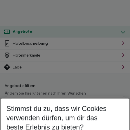
Angebote
Hotelbeschreibung
Hotelmerkmale
Lage
Angebote filtern
Ändern Sie Ihre Kriterien nach Ihren Wünschen
Wähle deinen Abflughafen
Beliebiger Abflughafen
Stimmst du zu, dass wir Cookies
verwenden dürfen, um dir das
Wähle deinen Reisezeitraum
12.08.26
–
10.08.27
5-8 Nächte
beste Erlebnis zu bieten?