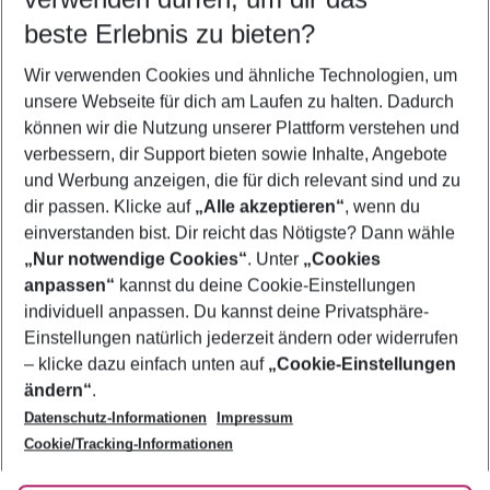
09.08.26
–
07.08.27
5-8 Nächte
beste Erlebnis zu bieten?
Wer wird verreisen
Wir verwenden Cookies und ähnliche Technologien, um
2 Erwachsene
Keine Kinder
unsere Webseite für dich am Laufen zu halten. Dadurch
können wir die Nutzung unserer Plattform verstehen und
Mehr Filter anzeigen
verbessern, dir Support bieten sowie Inhalte, Angebote
und Werbung anzeigen, die für dich relevant sind und zu
dir passen. Klicke auf
„Alle akzeptieren“
, wenn du
einverstanden bist. Dir reicht das Nötigste? Dann wähle
„Nur notwendige Cookies“
. Unter
„Cookies
anpassen“
kannst du deine Cookie-Einstellungen
Footer
Footer navigation
individuell anpassen. Du kannst deine Privatsphäre-
Über uns
Einstellungen natürlich jederzeit ändern oder widerrufen
AGB
– klicke dazu einfach unten auf
„Cookie-Einstellungen
Service & Hilfe
Bestpreisgarantie
ändern“
.
Datenschutz-Informationen
Impressum
Agenturbetreuung
Cookie-Einstellungen ändern
Folge uns
Barrierefreies Reisen
Cookie/Tracking-Informationen
Cookie-Richtlinie
Check-in
Datenschutz