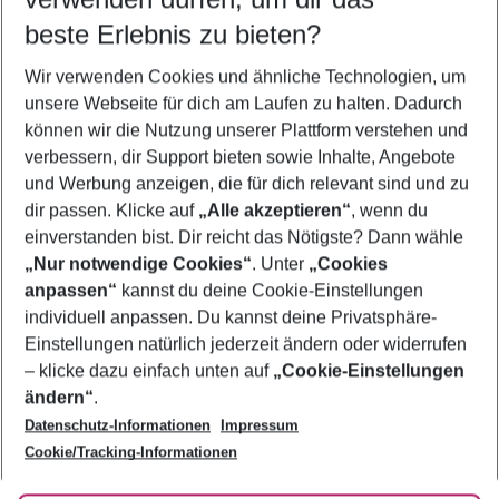
10.08.26
–
08.08.27
5-8 Nächte
beste Erlebnis zu bieten?
Wer wird verreisen
Wir verwenden Cookies und ähnliche Technologien, um
2 Erwachsene
Keine Kinder
unsere Webseite für dich am Laufen zu halten. Dadurch
können wir die Nutzung unserer Plattform verstehen und
Mehr Filter anzeigen
verbessern, dir Support bieten sowie Inhalte, Angebote
und Werbung anzeigen, die für dich relevant sind und zu
dir passen. Klicke auf
„Alle akzeptieren“
, wenn du
einverstanden bist. Dir reicht das Nötigste? Dann wähle
„Nur notwendige Cookies“
. Unter
„Cookies
anpassen“
kannst du deine Cookie-Einstellungen
Footer
Footer navigation
individuell anpassen. Du kannst deine Privatsphäre-
Über uns
Einstellungen natürlich jederzeit ändern oder widerrufen
AGB
– klicke dazu einfach unten auf
„Cookie-Einstellungen
Service & Hilfe
Bestpreisgarantie
ändern“
.
Datenschutz-Informationen
Impressum
Agenturbetreuung
Cookie-Einstellungen ändern
Folge uns
Barrierefreies Reisen
Cookie/Tracking-Informationen
Cookie-Richtlinie
Check-in
Datenschutz