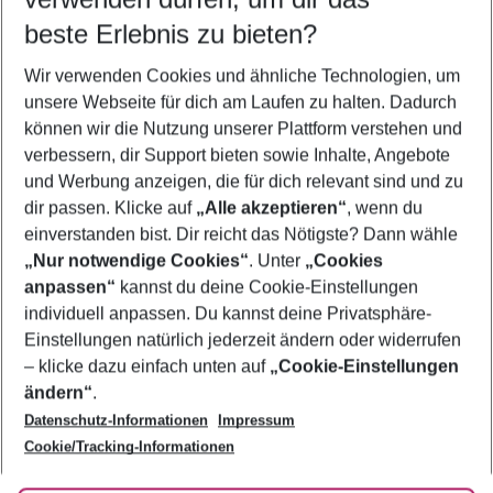
11.08.26
–
09.08.27
5-8 Nächte
beste Erlebnis zu bieten?
Wer wird verreisen
Wir verwenden Cookies und ähnliche Technologien, um
2 Erwachsene
Keine Kinder
unsere Webseite für dich am Laufen zu halten. Dadurch
können wir die Nutzung unserer Plattform verstehen und
Mehr Filter anzeigen
verbessern, dir Support bieten sowie Inhalte, Angebote
und Werbung anzeigen, die für dich relevant sind und zu
dir passen. Klicke auf
„Alle akzeptieren“
, wenn du
einverstanden bist. Dir reicht das Nötigste? Dann wähle
„Nur notwendige Cookies“
. Unter
„Cookies
anpassen“
kannst du deine Cookie-Einstellungen
Footer
Footer navigation
individuell anpassen. Du kannst deine Privatsphäre-
Über uns
Einstellungen natürlich jederzeit ändern oder widerrufen
AGB
– klicke dazu einfach unten auf
„Cookie-Einstellungen
Service & Hilfe
Bestpreisgarantie
ändern“
.
Datenschutz-Informationen
Impressum
Agenturbetreuung
Cookie-Einstellungen ändern
Folge uns
Barrierefreies Reisen
Cookie/Tracking-Informationen
Cookie-Richtlinie
Check-in
Datenschutz