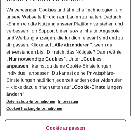
Wer wird verreisen
Wir verwenden Cookies und ähnliche Technologien, um
2 Erwachsene
Keine Kinder
unsere Webseite für dich am Laufen zu halten. Dadurch
können wir die Nutzung unserer Plattform verstehen und
Mehr Filter anzeigen
verbessern, dir Support bieten sowie Inhalte, Angebote
und Werbung anzeigen, die für dich relevant sind und zu
dir passen. Klicke auf
„Alle akzeptieren“
, wenn du
einverstanden bist. Dir reicht das Nötigste? Dann wähle
„Nur notwendige Cookies“
. Unter
„Cookies
anpassen“
kannst du deine Cookie-Einstellungen
Footer
Footer navigation
individuell anpassen. Du kannst deine Privatsphäre-
Über uns
Einstellungen natürlich jederzeit ändern oder widerrufen
AGB
– klicke dazu einfach unten auf
„Cookie-Einstellungen
Service & Hilfe
Bestpreisgarantie
ändern“
.
Datenschutz-Informationen
Impressum
Agenturbetreuung
Cookie-Einstellungen ändern
Folge uns
Barrierefreies Reisen
Cookie/Tracking-Informationen
Cookie-Richtlinie
Check-in
Datenschutz
FAQ
Fakten
Cookie anpassen
HanseMerkur Reiseversicherung
Flexibel buchen