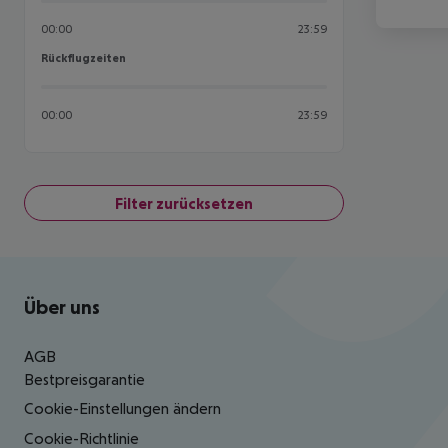
00:00
23:59
Rückflugzeiten
Rückflugzeiten
00:00
23:59
Filter zurücksetzen
Footer
Footer navigation
Über uns
AGB
Bestpreisgarantie
Cookie-Einstellungen ändern
Cookie-Richtlinie