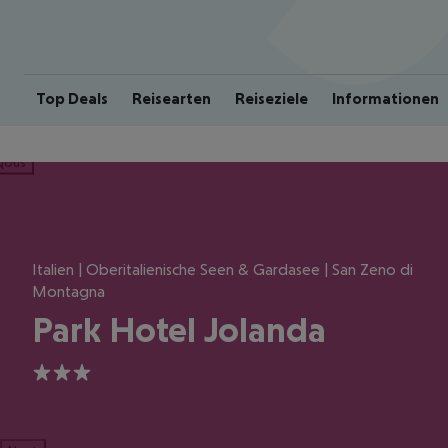
Top Deals
Reisearten
Reiseziele
Informationen
ious
Italien | Oberitalienische Seen & Gardasee | San Zeno di
Montagna
Park Hotel Jolanda
3