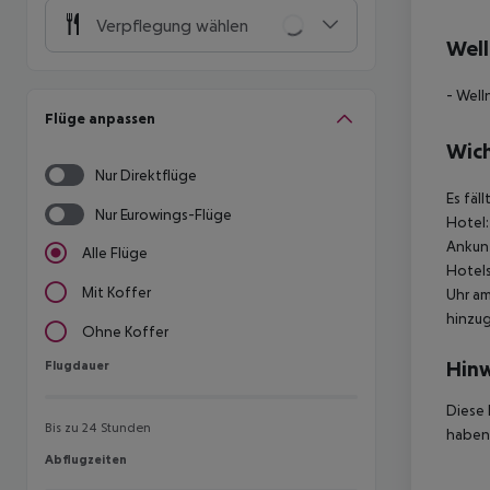
Verpflegung wählen
Well
- Well
Flüge anpassen
Wich
Nur Direktflüge
Es fäl
Nur Eurowings-Flüge
Hotel:
Ankunf
Alle Flüge
Hotels
Mit Koffer
Uhr am
hinzu
Ohne Koffer
Hinw
Flugdauer
Flugdauer
Diese 
Bis zu 24 Stunden
haben,
Abflugzeiten
Abflugzeiten