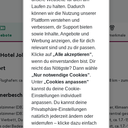
Laufen zu halten. Dadurch
können wir die Nutzung unserer
Plattform verstehen und
verbessern, dir Support bieten
sowie Inhalte, Angebote und
ebote
Hotelbeschreibung
Hotelmerkmale
Werbung anzeigen, die für dich
lbeschreibung
relevant sind und zu dir passen.
 Hotel Jolanda
Klicke auf
„Alle akzeptieren“
,
3
wenn du einverstanden bist. Dir
ort
reicht das Nötigste? Dann wähle
„Nur notwendige Cookies“
.
Flughafen: ca. 45 km - zum Ortszentrum: ca. 10 m - zum See: ca. 8 km - zum 
Unter
„Cookies anpassen“
kannst du deine Cookie-
merbeschreibung
Einstellungen individuell
anpassen. Du kannst deine
zimmer (DB2) - Doppel, Dusche oder Badewanne, Haartrockner, Klimaanlage
Privatsphäre-Einstellungen
zimmer (DB3) - Dreibett, Dusche, Haartrockner, Klimaanlage, zentral gest
natürlich jederzeit ändern oder
- Vierbett, Dusche, Haartrockner, Klimaanlage, zentral gesteuert, ca. 1.7.-1
widerrufen – klicke dazu einfach
 oder Badewanne, Haartrockner, Klimaanlage, zentral gesteuert, ca. 1.7.-1