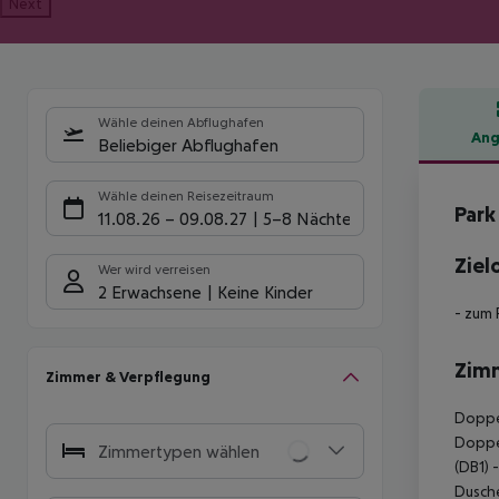
Next
Wähle deinen Abflughafen
Ang
Beliebiger Abflughafen
Hote
Wähle deinen Reisezeitraum
Park
11.08.26
–
09.08.27
5-8 Nächte
Ziel
Wer wird verreisen
2 Erwachsene
Keine Kinder
- zum 
Zim
Zimmer & Verpflegung
Doppel
Doppel
Zimmertypen wählen
(DB1) 
Dusche