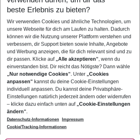
09.08.26
–
07.08.27
5-8 Nächte
beste Erlebnis zu bieten?
Wer wird verreisen
Wir verwenden Cookies und ähnliche Technologien, um
2 Erwachsene
Keine Kinder
unsere Webseite für dich am Laufen zu halten. Dadurch
können wir die Nutzung unserer Plattform verstehen und
Mehr Filter anzeigen
verbessern, dir Support bieten sowie Inhalte, Angebote
und Werbung anzeigen, die für dich relevant sind und zu
dir passen. Klicke auf
„Alle akzeptieren“
, wenn du
einverstanden bist. Dir reicht das Nötigste? Dann wähle
„Nur notwendige Cookies“
. Unter
„Cookies
anpassen“
kannst du deine Cookie-Einstellungen
Footer
Footer navigation
individuell anpassen. Du kannst deine Privatsphäre-
Über uns
Einstellungen natürlich jederzeit ändern oder widerrufen
AGB
– klicke dazu einfach unten auf
„Cookie-Einstellungen
Service & Hilfe
Bestpreisgarantie
ändern“
.
Datenschutz-Informationen
Impressum
Agenturbetreuung
Cookie-Einstellungen ändern
Folge uns
Barrierefreies Reisen
Cookie/Tracking-Informationen
Cookie-Richtlinie
Check-in
Datenschutz