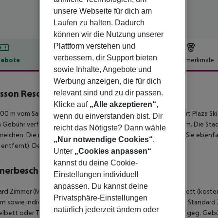
unsere Webseite für dich am
Laufen zu halten. Dadurch
können wir die Nutzung unserer
Plattform verstehen und
verbessern, dir Support bieten
ebote
Hotelbeschreibung
Hotelmerkmale
sowie Inhalte, Angebote und
lbeschreibung
Werbung anzeigen, die für dich
sson Resort Plaza Skiathos
relevant sind und zu dir passen.
4
Klicke auf
„Alle akzeptieren“
,
00 m vom Sandstrand entfernt liegt das Hotel Radisson Resort Plaza S
wenn du einverstanden bist. Dir
Gebühr verfügbar. Zum touristischen Zentrum sind es ca. 500 m. Die Stadt 
reicht das Nötigste? Dann wähle
rreichen. Die nächstgelegenen Bars und Restaurants erreichen Sie ebenfall
„Nur notwendige Cookies“
.
entfernt). Der Flughafen (JSI) ist ca. 7 km entfernt.
Unter
„Cookies anpassen“
kannst du deine Cookie-
merbeschreibung
Einstellungen individuell
anpassen. Du kannst deine
rd Zimmer (Meerblick): Mit Doppelbett oder Twinbett, Babybett (kostenl
Privatsphäre-Einstellungen
n sowie individuell regulierbarer Klimaanlage. Größe: 21 - 22 m². Standard 
natürlich jederzeit ändern oder
bett oder Twinbett, Babybett (kostenlos), Balkon, Internet (geg. Gebühr