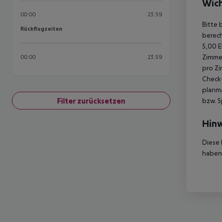
Wich
00:00
23:59
Bitte 
Rückflugzeiten
Rückflugzeiten
berech
5,00 E
Zimmer
00:00
23:59
pro Zi
Check-
planmä
Filter zurücksetzen
bzw. S
Hinw
Diese 
haben,