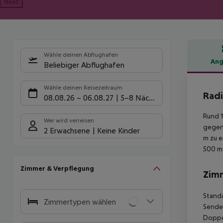
Next
Wähle deinen Abflughafen
Ang
Beliebiger Abflughafen
Hote
Wähle deinen Reisezeitraum
Radi
08.08.26
–
06.08.27
5-8 Nächte
Rund 1
Wer wird verreisen
gegen 
2 Erwachsene
Keine Kinder
m zu e
500 m 
Zimmer & Verpflegung
Zim
Standa
Zimmertypen wählen
Sender
Doppel