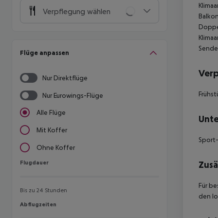
Klimaa
Verpflegung wählen
Balkon
Doppel
Klimaa
Sender
Flüge anpassen
Ver
Nur Direktflüge
Frühst
Nur Eurowings-Flüge
Alle Flüge
Unte
Mit Koffer
Sport-
Ohne Koffer
Flugdauer
Zusä
Flugdauer
Für be
Bis zu 24 Stunden
den lo
Abflugzeiten
Abflugzeiten