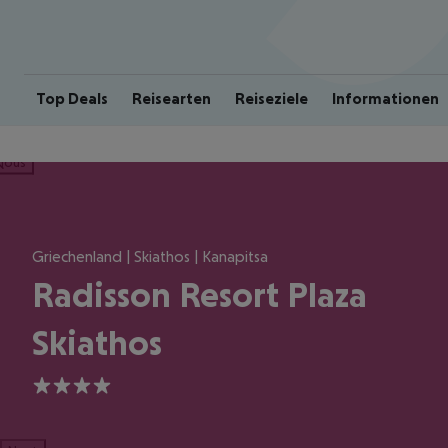
Top Deals
Reisearten
Reiseziele
Informationen
ious
Griechenland | Skiathos | Kanapitsa
Radisson Resort Plaza
Skiathos
4