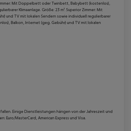
or Zimmer: Mit Doppelbett oder Twinbett, Babybett (kostenlos),
ulierbarer Klimaanlage. Größe: 23 m². Superior Zimmer: Mit
) und TV mit lokalen Sendern sowie individuell regulierbarer
nlos), Balkon, Internet (geg. Gebühr) und TV mit lokalen
 akzeptieren
allen. Einige Dienstleistungen hängen von der Jahreszeit und
en: Euro/MasterCard, American Express und Visa.