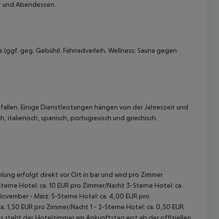
ck und Abendessen.
 (ggf. geg. Gebühr). Fahrradverleih. Wellness: Sauna gegen
allen. Einige Dienstleistungen hängen von der Jahreszeit und
 italienisch, spanisch, portugiesisch und griechisch.
lung erfolgt direkt vor Ort in bar und wird pro Zimmer
terne Hotel: ca. 10 EUR pro Zimmer/Nacht 3-Sterne Hotel: ca.
November - März: 5-Sterne Hotel: ca. 4,00 EUR pro
. 1,50 EUR pro Zimmer/Nacht 1 - 2-Sterne Hotel: ca. 0,50 EUR
 steht das Hotelzimmer am Ankunftstag erst ab der offiziellen