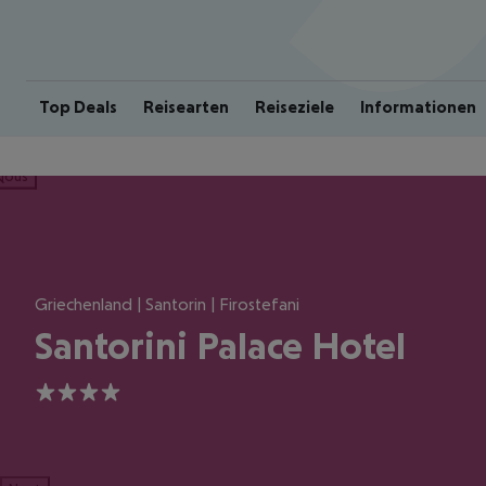
Top Deals
Reisearten
Reiseziele
Informationen
ious
Griechenland | Santorin | Firostefani
Santorini Palace Hotel
4