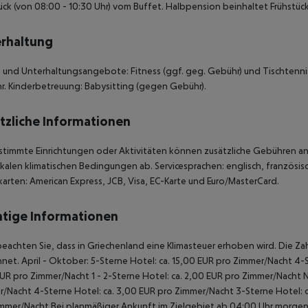
ück (von 08:00 - 10:30 Uhr) vom Buffet. Halbpension beinhaltet Frühstü
rhaltung
 und Unterhaltungsangebote: Fitness (ggf. geg. Gebühr) und Tischtennis
. Kinderbetreuung: Babysitting (gegen Gebühr).
tzliche Informationen
stimmte Einrichtungen oder Aktivitäten können zusätzliche Gebühren anf
kalen klimatischen Bedingungen ab. Servicesprachen: englisch, französisch,
karten: American Express, JCB, Visa, EC-Karte und Euro/MasterCard.
tige Informationen
beachten Sie, dass in Griechenland eine Klimasteuer erhoben wird. Die Zah
net. April - Oktober: 5-Sterne Hotel: ca. 15,00 EUR pro Zimmer/Nacht 4-S
UR pro Zimmer/Nacht 1 - 2-Sterne Hotel: ca. 2,00 EUR pro Zimmer/Nacht 
/Nacht 4-Sterne Hotel: ca. 3,00 EUR pro Zimmer/Nacht 3-Sterne Hotel: ca
mmer/Nacht Bei planmäßiger Ankunft im Zielgebiet ab 04:00 Uhr morgens