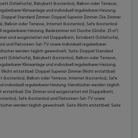
tt (Schlafsofa), Babybett (kostenlos), Balkon oder Terrasse,
egulierbarer Klimaanlage und individuell regulierbarer Heizung.
. Doppel Standard Zimmer: Doppel Superior Zimmer: Die Zimmer
, Balkon oder Terrasse, Internet (kostenlos), Safe (kostenlos)
ll regulierbarer Heizung. Badezimmer mit Dusche (Größe: 25 m²).
mer sind ausgestattet mit Doppelbett, Extrabett (Schlafsofa),
os) und Flatscreen-Sat-TV sowie individuell regulierbarer
ndtücher werden täglich gewechselt. Suite: Doppel Standard
ett (Schlafsofa), Babybett (kostenlos), Balkon oder Terrasse,
egulierbarer Klimaanlage und individuell regulierbarer Heizung.
 akzeptieren
icht erstattbar): Doppel Superior Zimmer (Nicht erstattbar):
(kostenlos), Balkon oder Terrasse, Internet (kostenlos), Safe
nd individuell regulierbarer Heizung. Handtücher werden täglich
cht erstattbar): Die Zimmer sind ausgestattet mit Doppelbett,
kostenlos), Safe (kostenlos) und Flatscreen-Sat-TV sowie
dtücher werden täglich gewechselt. Suite (Nicht erstattbar): Suite