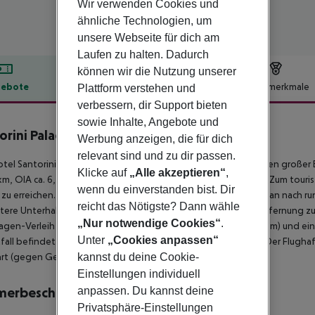
Wir verwenden Cookies und
ähnliche Technologien, um
unsere Webseite für dich am
Laufen zu halten. Dadurch
können wir die Nutzung unserer
ebote
Hotelbeschreibung
Hotelmerkmale
Plattform verstehen und
verbessern, dir Support bieten
lbeschreibung
sowie Inhalte, Angebote und
orini Palace Hotel
Werbung anzeigen, die für dich
4
relevant sind und zu dir passen.
tel Santorini Palace, das sich besonders bei Hochzeitsreisenden großer Be
Klicke auf
„Alle akzeptieren“
,
1 km, OIA ca. 6,4 km). Der nächste Strand liegt ca. 6 km entfernt. Zum touri
wenn du einverstanden bist. Dir
zu erreichen. Zu den nächsten Bars und Restaurants gelangt man nach r
reicht das Nötigste? Dann wähle
tere Unterhaltungsangebote wie ein Kino sind in ca. 10 km Entfernung zu
„Nur notwendige Cookies“
.
gen-Verleih auch ein Motorrad-Verleih, ein Taxistand (ca. 500 m) und eine
Unter
„Cookies anpassen“
fall befindet sich ein Krankenhaus in etwa 500 m Entfernung. Der Flughaf
kannst du deine Cookie-
rt (gegen Gebühr) ein Shuttle (privater Bodentransfer).
Einstellungen individuell
anpassen. Du kannst deine
merbeschreibung
Privatsphäre-Einstellungen