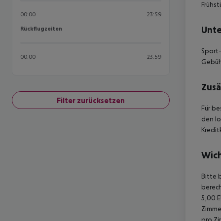
Frühst
00:00
23:59
Unte
Rückflugzeiten
Rückflugzeiten
Sport-
00:00
23:59
Gebühr
Zusä
Filter zurücksetzen
Für be
den lo
Kredit
Wich
Bitte 
berech
5,00 E
Zimmer
pro Zi