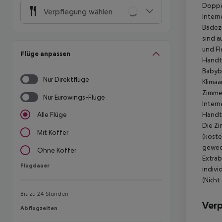
Doppel
Verpflegung wählen
Intern
Badezi
sind a
und Fl
Flüge anpassen
Handtü
Babybe
Nur Direktflüge
Klimaa
Zimmer
Nur Eurowings-Flüge
Intern
Handtü
Alle Flüge
Die Zi
Mit Koffer
(koste
gewech
Ohne Koffer
Extrab
Flugdauer
Flugdauer
indivi
(Nicht 
Bis zu 24 Stunden
Ver
Abflugzeiten
Abflugzeiten