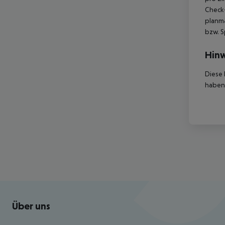
Check-
planmä
bzw. S
Hinw
Diese 
haben,
Footer
Footer navigation
Über uns