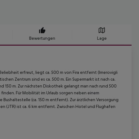
Bewertungen
Lage
liebheit erfreut, liegt ca. 500 m von Fira entfernt (Imerovigli
stischen Zentrum sind es ca. 500 m. Ein Supermarkt ist nach ca.
und 150 m. Zur nächsten Diskothek gelangt man nach rund 500
 finden. Für Mobilität im Urlaub sorgen neben einem
 Bushaltestelle (ca. 150 m entfernt). Zur ärztlichen Versorgung
en (JTR) ist ca. 6 km entfernt. Zwischen Hotel und Flughafen