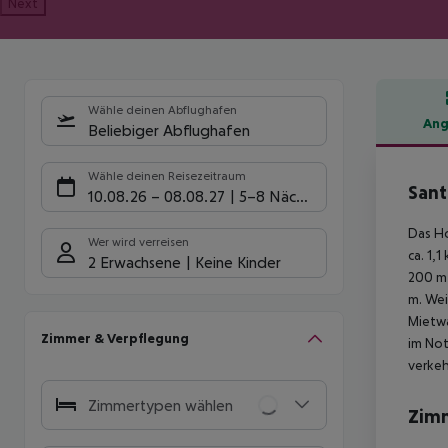
Next
Wähle deinen Abflughafen
Ang
Beliebiger Abflughafen
Hote
Wähle deinen Reisezeitraum
Sant
10.08.26
–
08.08.27
5-8 Nächte
Das Ho
Wer wird verreisen
ca. 1,
2 Erwachsene
Keine Kinder
200 m 
m. Wei
Mietwa
Zimmer & Verpflegung
im Not
verkeh
Zimmertypen wählen
Zim