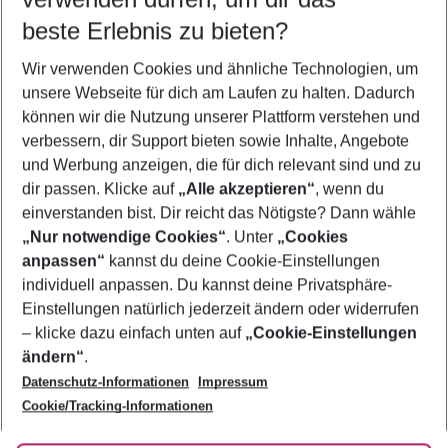
09.08.26
–
07.08.27
5-8 Nächte
beste Erlebnis zu bieten?
Wer wird verreisen
Wir verwenden Cookies und ähnliche Technologien, um
2 Erwachsene
Keine Kinder
unsere Webseite für dich am Laufen zu halten. Dadurch
können wir die Nutzung unserer Plattform verstehen und
Mehr Filter anzeigen
verbessern, dir Support bieten sowie Inhalte, Angebote
und Werbung anzeigen, die für dich relevant sind und zu
dir passen. Klicke auf
„Alle akzeptieren“
, wenn du
einverstanden bist. Dir reicht das Nötigste? Dann wähle
„Nur notwendige Cookies“
. Unter
„Cookies
anpassen“
kannst du deine Cookie-Einstellungen
Footer
Footer navigation
individuell anpassen. Du kannst deine Privatsphäre-
Über uns
Einstellungen natürlich jederzeit ändern oder widerrufen
AGB
– klicke dazu einfach unten auf
„Cookie-Einstellungen
Service & Hilfe
Bestpreisgarantie
ändern“
.
Datenschutz-Informationen
Impressum
Agenturbetreuung
Cookie-Einstellungen ändern
Folge uns
Barrierefreies Reisen
Cookie/Tracking-Informationen
Cookie-Richtlinie
Check-in
Datenschutz