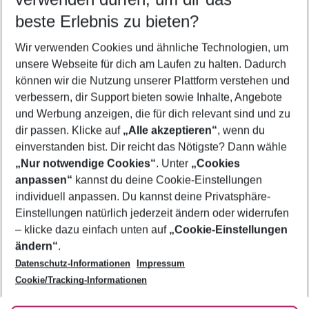
10.08.26
–
08.08.27
5-8 Nächte
beste Erlebnis zu bieten?
Wer wird verreisen
Wir verwenden Cookies und ähnliche Technologien, um
2 Erwachsene
Keine Kinder
unsere Webseite für dich am Laufen zu halten. Dadurch
können wir die Nutzung unserer Plattform verstehen und
Mehr Filter anzeigen
verbessern, dir Support bieten sowie Inhalte, Angebote
und Werbung anzeigen, die für dich relevant sind und zu
dir passen. Klicke auf
„Alle akzeptieren“
, wenn du
einverstanden bist. Dir reicht das Nötigste? Dann wähle
„Nur notwendige Cookies“
. Unter
„Cookies
anpassen“
kannst du deine Cookie-Einstellungen
Footer
Footer navigation
individuell anpassen. Du kannst deine Privatsphäre-
Über uns
Einstellungen natürlich jederzeit ändern oder widerrufen
AGB
– klicke dazu einfach unten auf
„Cookie-Einstellungen
Service & Hilfe
Bestpreisgarantie
ändern“
.
Datenschutz-Informationen
Impressum
Agenturbetreuung
Cookie-Einstellungen ändern
Folge uns
Barrierefreies Reisen
Cookie/Tracking-Informationen
Cookie-Richtlinie
Check-in
Datenschutz