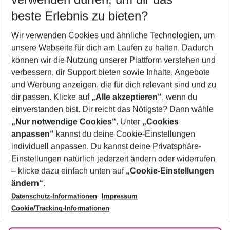
11.08.26
–
09.08.27
5-8 Nächte
beste Erlebnis zu bieten?
Wer wird verreisen
Wir verwenden Cookies und ähnliche Technologien, um
2 Erwachsene
Keine Kinder
unsere Webseite für dich am Laufen zu halten. Dadurch
können wir die Nutzung unserer Plattform verstehen und
Mehr Filter anzeigen
verbessern, dir Support bieten sowie Inhalte, Angebote
und Werbung anzeigen, die für dich relevant sind und zu
dir passen. Klicke auf
„Alle akzeptieren“
, wenn du
einverstanden bist. Dir reicht das Nötigste? Dann wähle
„Nur notwendige Cookies“
. Unter
„Cookies
anpassen“
kannst du deine Cookie-Einstellungen
Footer
Footer navigation
individuell anpassen. Du kannst deine Privatsphäre-
Über uns
Einstellungen natürlich jederzeit ändern oder widerrufen
AGB
– klicke dazu einfach unten auf
„Cookie-Einstellungen
Service & Hilfe
Bestpreisgarantie
ändern“
.
Datenschutz-Informationen
Impressum
Agenturbetreuung
Cookie-Einstellungen ändern
Folge uns
Barrierefreies Reisen
Cookie/Tracking-Informationen
Cookie-Richtlinie
Check-in
Datenschutz