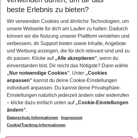
09.08.26
–
07.08.27
5-8 Nächte
beste Erlebnis zu bieten?
Wer wird verreisen
Wir verwenden Cookies und ähnliche Technologien, um
2 Erwachsene
Keine Kinder
unsere Webseite für dich am Laufen zu halten. Dadurch
können wir die Nutzung unserer Plattform verstehen und
Mehr Filter anzeigen
verbessern, dir Support bieten sowie Inhalte, Angebote
und Werbung anzeigen, die für dich relevant sind und zu
dir passen. Klicke auf
„Alle akzeptieren“
, wenn du
einverstanden bist. Dir reicht das Nötigste? Dann wähle
„Nur notwendige Cookies“
. Unter
„Cookies
anpassen“
kannst du deine Cookie-Einstellungen
Footer
Footer navigation
individuell anpassen. Du kannst deine Privatsphäre-
Über uns
Einstellungen natürlich jederzeit ändern oder widerrufen
AGB
– klicke dazu einfach unten auf
„Cookie-Einstellungen
Service & Hilfe
Bestpreisgarantie
ändern“
.
Datenschutz-Informationen
Impressum
Agenturbetreuung
Cookie-Einstellungen ändern
Folge uns
Barrierefreies Reisen
Cookie/Tracking-Informationen
Cookie-Richtlinie
Check-in
Datenschutz