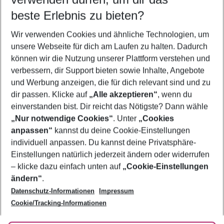
09.08.26
–
07.08.27
5-8 Nächte
beste Erlebnis zu bieten?
Wer wird verreisen
Wir verwenden Cookies und ähnliche Technologien, um
2 Erwachsene
Keine Kinder
unsere Webseite für dich am Laufen zu halten. Dadurch
können wir die Nutzung unserer Plattform verstehen und
Mehr Filter anzeigen
verbessern, dir Support bieten sowie Inhalte, Angebote
und Werbung anzeigen, die für dich relevant sind und zu
dir passen. Klicke auf
„Alle akzeptieren“
, wenn du
einverstanden bist. Dir reicht das Nötigste? Dann wähle
„Nur notwendige Cookies“
. Unter
„Cookies
anpassen“
kannst du deine Cookie-Einstellungen
Footer
Footer navigation
individuell anpassen. Du kannst deine Privatsphäre-
Über uns
Einstellungen natürlich jederzeit ändern oder widerrufen
AGB
– klicke dazu einfach unten auf
„Cookie-Einstellungen
Service & Hilfe
Bestpreisgarantie
ändern“
.
Datenschutz-Informationen
Impressum
Agenturbetreuung
Cookie-Einstellungen ändern
Folge uns
Barrierefreies Reisen
Cookie/Tracking-Informationen
Cookie-Richtlinie
Check-in
Datenschutz