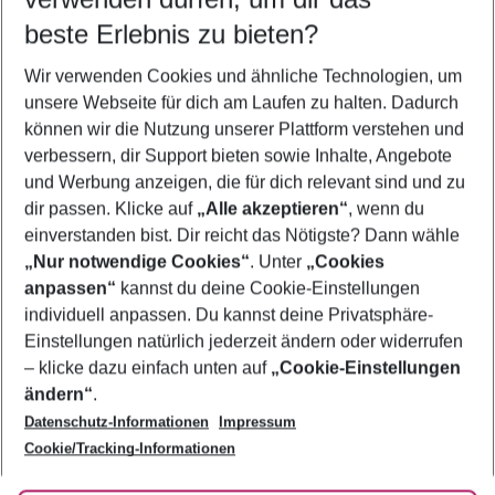
08.08.26
–
06.08.27
5-8 Nächte
beste Erlebnis zu bieten?
Wer wird verreisen
Wir verwenden Cookies und ähnliche Technologien, um
2 Erwachsene
Keine Kinder
unsere Webseite für dich am Laufen zu halten. Dadurch
können wir die Nutzung unserer Plattform verstehen und
Mehr Filter anzeigen
verbessern, dir Support bieten sowie Inhalte, Angebote
und Werbung anzeigen, die für dich relevant sind und zu
dir passen. Klicke auf
„Alle akzeptieren“
, wenn du
einverstanden bist. Dir reicht das Nötigste? Dann wähle
„Nur notwendige Cookies“
. Unter
„Cookies
anpassen“
kannst du deine Cookie-Einstellungen
Footer
Footer navigation
individuell anpassen. Du kannst deine Privatsphäre-
Über uns
Einstellungen natürlich jederzeit ändern oder widerrufen
AGB
– klicke dazu einfach unten auf
„Cookie-Einstellungen
Service & Hilfe
Bestpreisgarantie
ändern“
.
Datenschutz-Informationen
Impressum
Agenturbetreuung
Cookie-Einstellungen ändern
Folge uns
Barrierefreies Reisen
Cookie/Tracking-Informationen
Cookie-Richtlinie
Check-in
Datenschutz