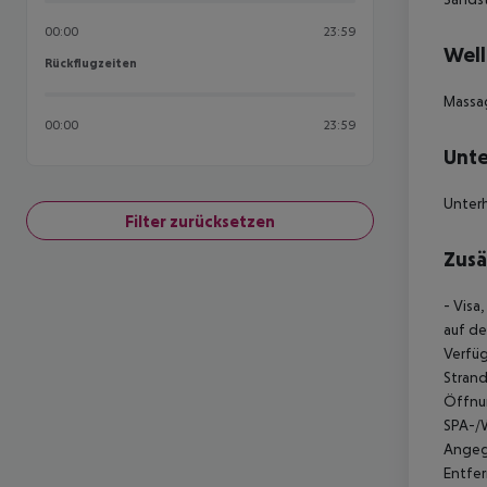
00:00
23:59
Well
Rückflugzeiten
Rückflugzeiten
Massa
00:00
23:59
Unte
Unterh
Filter zurücksetzen
Zusä
- Visa
auf de
Verfüg
Strand
Öffnun
SPA-/W
Angege
Entfe