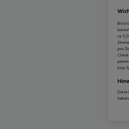
Wich
Bitte 
berec
ca. 5,
Zimme
pro Z
Check-
planmä
bzw. S
Hinw
Diese 
haben,