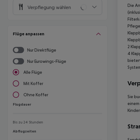
Die An
Verpflegung wählen
(inklu
Filter
Pflege
Klapp
Flüge anpassen
Klapp
2 Klap
Nur Direktflüge
4 Kla
bieten
Nur Eurowings-Flüge
System
Alle Flüge
Ver
Mit Koffer
Ohne Koffer
Sie bu
einem 
Flugdauer
Flugdauer
Kinder
Bis zu 24 Stunden
Stra
Abflugzeiten
Abflugzeiten
Sands