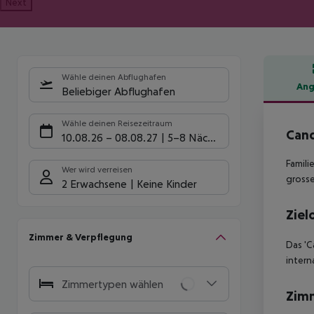
Next
Wähle deinen Abflughafen
Ang
Beliebiger Abflughafen
Hote
Wähle deinen Reisezeitraum
Cand
10.08.26
–
08.08.27
5-8 Nächte
Famili
Wer wird verreisen
grosse
2 Erwachsene
Keine Kinder
Ziel
Zimmer & Verpflegung
Das 'C
intern
Zimmertypen wählen
Zim