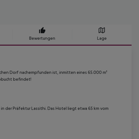
Bewertungen
Lage
ischen Dorf nachempfunden ist, inmitten eines 65.000 m²
obucht befindet!
h in der Präfektur Lassithi. Das Hotel liegt etwa 65 km vom