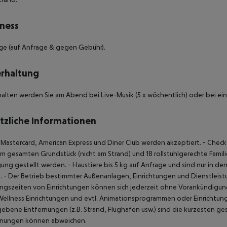
ness
ge (auf Anfrage & gegen Gebühr).
rhaltung
alten werden Sie am Abend bei Live-Musik (5 x wöchentlich) oder bei ei
tzliche Informationen
, Mastercard, American Express und Diner Club werden akzeptiert.
- Check
m gesamten Grundstück (nicht am Strand) und 18 rollstuhlgerechte Familie
ung gestellt werden.
- Haustiere bis 5 kg auf Anfrage und sind nur in de
.
- Der Betrieb bestimmter Außenanlagen, Einrichtungen und Dienstlei
gszeiten von Einrichtungen können sich jederzeit ohne Vorankündigung
ellness Einrichtungen und evtl. Animationsprogrammen oder Einrichtungen
bene Entfernungen (z.B. Strand, Flughafen usw.) sind die kürzesten ges
rnungen können abweichen.