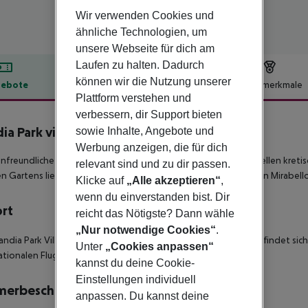
Wir verwenden Cookies und
ähnliche Technologien, um
unsere Webseite für dich am
Laufen zu halten. Dadurch
können wir die Nutzung unserer
ebote
Hotelbeschreibung
Hotelmerkmale
Plattform verstehen und
lbeschreibung
verbessern, dir Support bieten
ia Park village
sowie Inhalte, Angebote und
4
Werbung anzeigen, die für dich
enfreundliche 4*-Sterne Hotelanlage, welches einem traditionellen kret
relevant sind und zu dir passen.
n Gartens liegt und sich direkt am Strand von der wundervollen Mirabell
Klicke auf
„Alle akzeptieren“
,
wenn du einverstanden bist. Dir
ort
reicht das Nötigste? Dann wähle
„Nur notwendige Cookies“
.
andia Park Village' ist ein Strandhotel in Agios Nikolaos und befindet sic
Unter
„Cookies anpassen“
ationalen Flughafen Heraklion entfernt.
kannst du deine Cookie-
Einstellungen individuell
merbeschreibung
anpassen. Du kannst deine