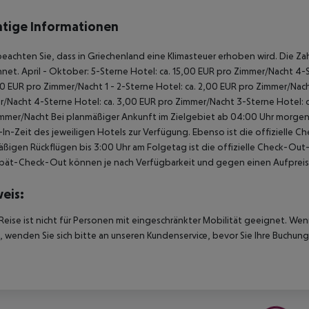
tige Informationen
beachten Sie, dass in Griechenland eine Klimasteuer erhoben wird. Die Zah
hnet.
April - Oktober:
5-Sterne Hotel: ca. 15,00 EUR pro Zimmer/Nacht
4-S
00 EUR pro Zimmer/Nacht
1 - 2-Sterne Hotel: ca. 2,00 EUR pro Zimmer/Nac
r/Nacht
4-Sterne Hotel: ca. 3,00 EUR pro Zimmer/Nacht
3-Sterne Hotel: 
immer/Nacht
Bei planmäßiger Ankunft im Zielgebiet ab 04:00 Uhr morgens
In-Zeit des jeweiligen Hotels zur Verfügung. Ebenso ist die offizielle C
ßigen Rückflügen bis 3:00 Uhr am Folgetag ist die offizielle Check-Out
pät-Check-Out können je nach Verfügbarkeit und gegen einen Aufpreis
eis:
Reise ist nicht für Personen mit eingeschränkter Mobilität geeignet. We
 wenden Sie sich bitte an unseren Kundenservice, bevor Sie Ihre Buchung