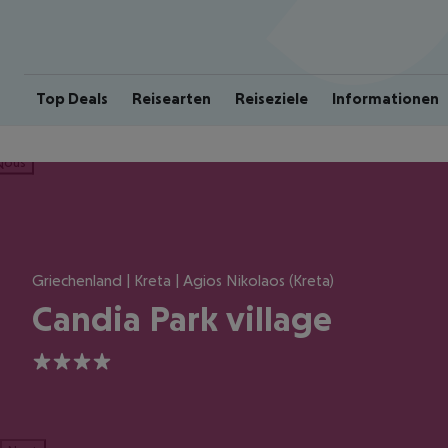
Top Deals
Reisearten
Reiseziele
Informationen
ious
Griechenland | Kreta | Agios Nikolaos (Kreta)
Candia Park village
4